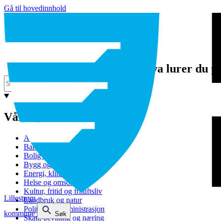
Gå til hovedinnhold
Hva lurer du p
Våre tjenester
Avfall og gjenvinning
Barnehage
Bolig og sosiale tjenester
Bygg og eiendom
Energi, klima og miljø
Helse og omsorg
Kultur, fritid og friluftsliv
Lillestrøm
Landbruk og natur
Politikk og administrasjon
kommune
Søk
Skatt, bevilling og næring