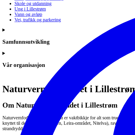
Skole og utdanning
Ung i Lillestrøm
Vann og avløp
Vei, trafikk og parkering
Samfunnsutvikling
Vår organisasjon
Naturvernforbundet i Lillestrø
Om Naturvernforbundet i Lillestrøm
Naturvernforbundet i Lillestrøm er vaktbikkje for alt som truer natur
knyttet til dem (Nordre Øyeren, Leira-området, Nitelva), raviner og næ
strandryddedag.