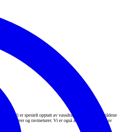
bbe med! Vi er spesielt opptatt av vassdragene og verneområdene
fuglesangturer og ravineturer. Vi er også årlig medarrangør av