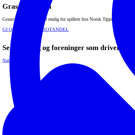
Grasrotandelen
Grasrotandelen gjør det mulig for spillere hos Norsk Tipping å gi deler a
GI OSS DIN GRASROTANDEL
Se andre lag og foreninger som driver me
Natur og miljø