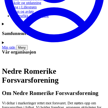
Skole og utdanning
Ung i Lillestrøm
Vann og avløp
Vei, trafikk og parkering
Samfunnsutvikling
Min side
Meny
Vår organisasjon
Nedre Romerike
Forsvarsforening
Om Nedre Romerike Forsvarsforening
Vi deltar i markeringer rettet mot forsvaret. Det støttes opp om
forsvarsviljen i folket. Vi holder foredrag, arrangere aktiviteter for