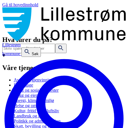
Gå til hovedinnhold
Hva lurer du på?
Lillestrøm
kommune
Søk
Våre tjenester
Avfall og gjenvinning
Barnehage
Bolig og sosiale tjenester
Bygg og eiendom
Energi, klima og miljø
Helse og omsorg
Kultur, fritid og friluftsliv
Landbruk og natur
Politikk og administrasjon
Skatt, bevilling og næring