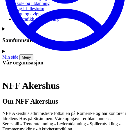
Skole og utdanning
Ung i Lillestrøm
Vann og avløp
Vei, trafikk og parkering
Samfunnsutvikling
Min side
Meny
Vår organisasjon
NFF Akershus
Om NFF Akershus
NFF Akershus administrere fotballen på Romerike og har kontorer i
Idrettens Hus på Strømmen. Våre oppgaver er blant annet: -
Seriespill - Trenerutdanning - Lederutdanning - Spillerutvikling -
Dommerutvikling - Aktivitetsutvikling