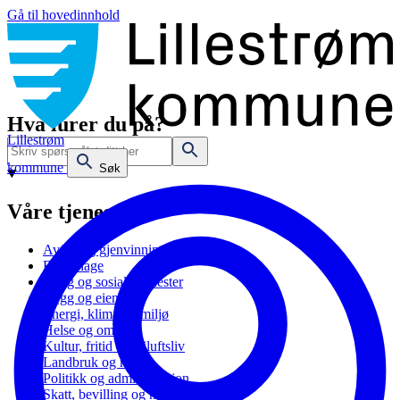
Gå til hovedinnhold
Hva lurer du på?
Lillestrøm
kommune
Søk
Våre tjenester
Avfall og gjenvinning
Barnehage
Bolig og sosiale tjenester
Bygg og eiendom
Energi, klima og miljø
Helse og omsorg
Kultur, fritid og friluftsliv
Landbruk og natur
Politikk og administrasjon
Skatt, bevilling og næring