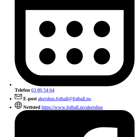
Telefon
63 80 54 64
E-post
akershus.fotball@fotball.no
Nettsted
https://www.fotball.no/akershus