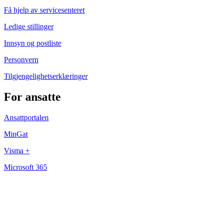
Få hjelp av servicesenteret
Ledige stillinger
Innsyn og postliste
Personvern
Tilgjengelighetserklæringer
For ansatte
Ansattportalen
MinGat
Visma +
Microsoft 365