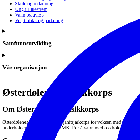
Skole og utdanning
Ung i Lillestrøm
Vann og avløp
Vei, trafikk og parkering
Samfunnsutvikling
Vår organisasjon
Østerdølenes Musikkorps
Om Østerdølenes Musikkorps
Østerdølenes musikkorps er et janitsjarkorps for voksen med utgangspunk
underholdende å høre/se på ØMK. For å være med oss holder det at du