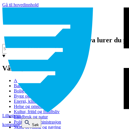
Gå til hovedinnhold
Hva lurer du p
Våre tjenester
Avfall og gjenvinning
Barnehage
Bolig og sosiale tjenester
Bygg og eiendom
Energi, klima og miljø
Helse og omsorg
Kultur, fritid og friluftsliv
Lillestrøm
Landbruk og natur
Politikk og administrasjon
kommune
Søk
Skatt, bevilling og næring