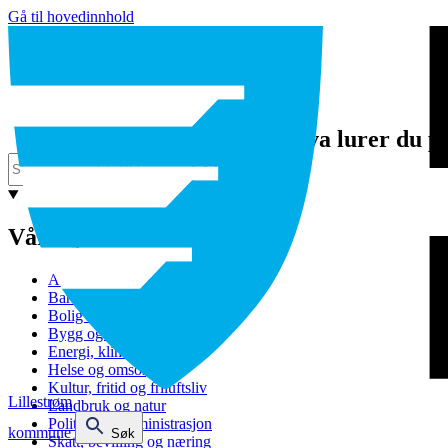
Gå til hovedinnhold
Hva lurer du p
Våre tjenester
Avfall og gjenvinning
Barnehage
Bolig og sosiale tjenester
Bygg og eiendom
Energi, klima og miljø
Helse og omsorg
Kultur, fritid og friluftsliv
Lillestrøm
Landbruk og natur
Politikk og administrasjon
kommune
Søk
Skatt, bevilling og næring