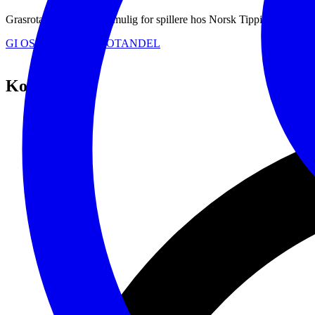
Grasrotandelen gjør det mulig for spillere hos Norsk Tipping å gi deler a
GI OSS DIN GRASROTANDEL
Kontakt