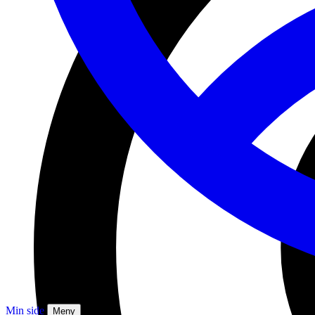
Min side
Meny