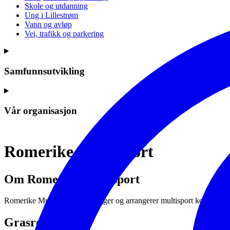
Skole og utdanning
Ung i Lillestrøm
Vann og avløp
Vei, trafikk og parkering
Samfunnsutvikling
Vår organisasjon
Romerike Multisport
Om Romerike Multisport
Romerike Multisport tilrettelegger og arrangerer multisport konkurrans
Grasrotandelen