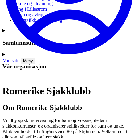
Skole og utdanning
Ung i Lillestrøm
Vann og avløp
Vei, trafikk og parkering
Samfunnsutvikling
Min side
Meny
Vår organisasjon
Romerike Sjakklubb
Om Romerike Sjakklubb
Vi tilby sjakkundervisning for barn og voksne, deltar i
sjakkonkurranser, og organiserer spillkvelder for barn og unge.
Klubben holder til i Strømsveien 80 på Strømmen. Velkommen til
alle som vil spille og lære sjakk.