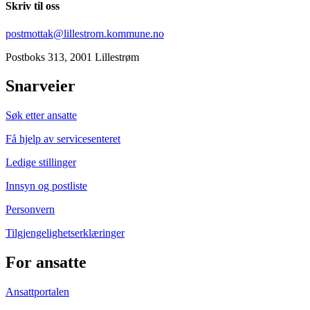
Skriv til oss
postmottak@lillestrom.kommune.no
Postboks 313, 2001 Lillestrøm
Snarveier
Søk etter ansatte
Få hjelp av servicesenteret
Ledige stillinger
Innsyn og postliste
Personvern
Tilgjengelighetserklæringer
For ansatte
Ansattportalen