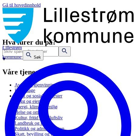
Gå til hovedinnhold
Hva lurer du på?
Lillestrøm
kommune
Søk
Våre tjenester
Avfall og gjenvinning
Barnehage
Bolig og sosiale tjenester
Bygg og eiendom
Energi, klima og miljø
Helse og omsorg
Kultur, fritid og friluftsliv
Landbruk og natur
Politikk og administrasjon
Skatt, bevilling og næring