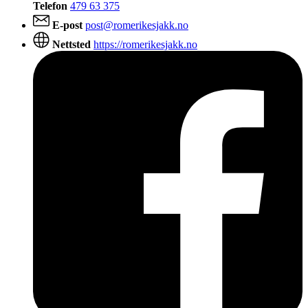
Telefon
479 63 375
E-post
post@romerikesjakk.no
Nettsted
https://romerikesjakk.no