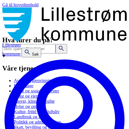
Gå til hovedinnhold
Hva lurer du på?
Lillestrøm
kommune
Søk
Våre tjenester
Avfall og gjenvinning
Barnehage
Bolig og sosiale tjenester
Bygg og eiendom
Energi, klima og miljø
Helse og omsorg
Kultur, fritid og friluftsliv
Landbruk og natur
Politikk og administrasjon
Skatt, bevilling og næring