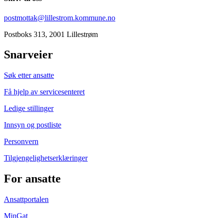
postmottak@lillestrom.kommune.no
Postboks 313, 2001 Lillestrøm
Snarveier
Søk etter ansatte
Få hjelp av servicesenteret
Ledige stillinger
Innsyn og postliste
Personvern
Tilgjengelighetserklæringer
For ansatte
Ansattportalen
MinGat