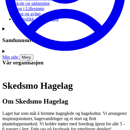
Skole og utdanning
Ung i Lillestrøm
Vann og avløp
Vei, trafikk og parkering
Samfunnsutvikling
Min side
Meny
Vår organisasjon
Skedsmo Hagelag
Om Skedsmo Hagelag
Laget har som mål å fremme hageglede og hagekultur. Vi arrangerer
inspirasjonsturer, hagevandringer og et stort og flott
planteloppemarked. Vi holder møter med foredrag åpent for alle 5 -
6 ganger i året. Følg oss på facebook for ytterligere detaljer!