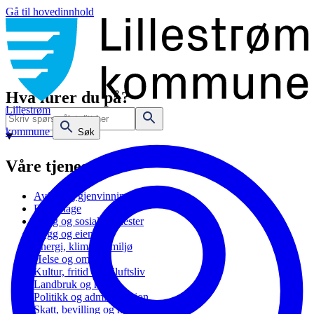
Gå til hovedinnhold
Hva lurer du på?
Lillestrøm
kommune
Søk
Våre tjenester
Avfall og gjenvinning
Barnehage
Bolig og sosiale tjenester
Bygg og eiendom
Energi, klima og miljø
Helse og omsorg
Kultur, fritid og friluftsliv
Landbruk og natur
Politikk og administrasjon
Skatt, bevilling og næring