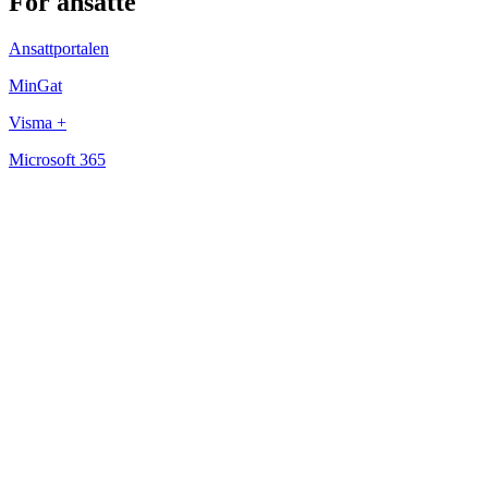
For ansatte
Ansattportalen
MinGat
Visma +
Microsoft 365