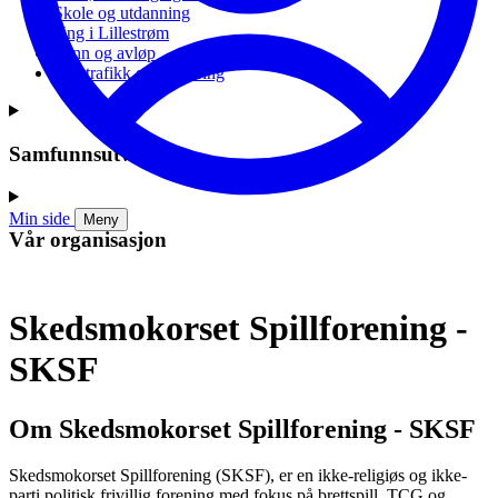
Skole og utdanning
Ung i Lillestrøm
Vann og avløp
Vei, trafikk og parkering
Samfunnsutvikling
Min side
Meny
Vår organisasjon
Skedsmokorset Spillforening -
SKSF
Om Skedsmokorset Spillforening - SKSF
Skedsmokorset Spillforening (SKSF), er en ikke-religiøs og ikke-
parti politisk frivillig forening med fokus på brettspill, TCG og