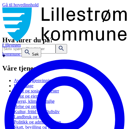
Gå til hovedinnhold
Hva lurer du på?
Lillestrøm
kommune
Søk
Våre tjenester
Avfall og gjenvinning
Barnehage
Bolig og sosiale tjenester
Bygg og eiendom
Energi, klima og miljø
Helse og omsorg
Kultur, fritid og friluftsliv
Landbruk og natur
Politikk og administrasjon
Skatt, bevilling og næring