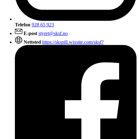
Telefon
928 65 923
E-post
styret@sksf.no
Nettsted
https://skspill.wixsite.com/sksf?