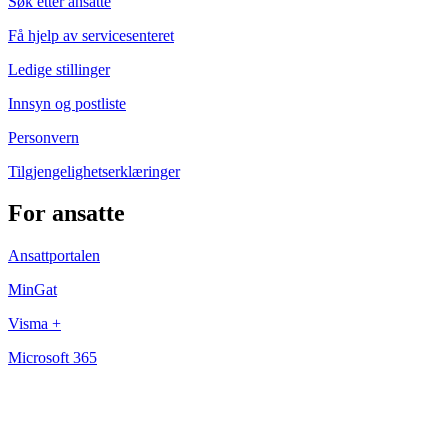
Søk etter ansatte
Få hjelp av servicesenteret
Ledige stillinger
Innsyn og postliste
Personvern
Tilgjengelighetserklæringer
For ansatte
Ansattportalen
MinGat
Visma +
Microsoft 365