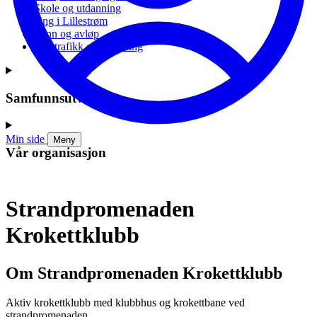
Skole og utdanning
Ung i Lillestrøm
Vann og avløp
Vei, trafikk og parkering
Samfunnsutvikling
Min side
Meny
Vår organisasjon
Strandpromenaden
Krokettklubb
Om Strandpromenaden Krokettklubb
Aktiv krokettklubb med klubbhus og krokettbane ved
strandpromenaden.