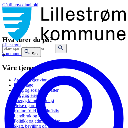
Gå til hovedinnhold
Hva lurer du på?
Lillestrøm
kommune
Søk
Våre tjenester
Avfall og gjenvinning
Barnehage
Bolig og sosiale tjenester
Bygg og eiendom
Energi, klima og miljø
Helse og omsorg
Kultur, fritid og friluftsliv
Landbruk og natur
Politikk og administrasjon
Skatt, bevilling og næring