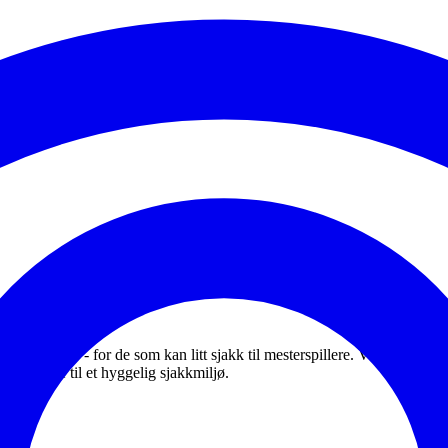
r og nivåer - for de som kan litt sjakk til mesterspillere. Vi holder ti
r velkomne til et hyggelig sjakkmiljø.