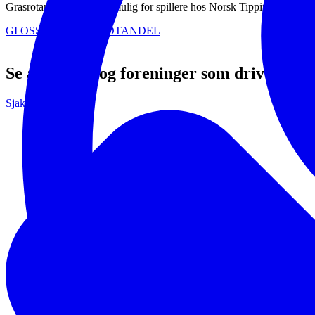
Grasrotandelen gjør det mulig for spillere hos Norsk Tipping å gi deler a
GI OSS DIN GRASROTANDEL
Se andre lag og foreninger som driver me
Sjakk