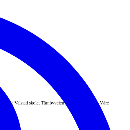
l på gamle Valstad skole, Tårnbyveien 201/231, Skjetten. Våre