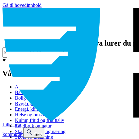
Gå til hovedinnhold
Hva lurer du p
Våre tjenester
Avfall og gjenvinning
Barnehage
Bolig og sosiale tjenester
Bygg og eiendom
Energi, klima og miljø
Helse og omsorg
Kultur, fritid og friluftsliv
Lillestrøm
Landbruk og natur
Skatt, bevilling og næring
kommune
Søk
Skole og utdanning