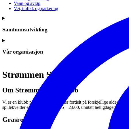
Vann og avløp
Vei, trafikk og parkering
Samfunnsutvikling
Vår organisasjon
Strømmen Sjakklubb
Om Strømmen Sjakklubb
Vi er en klubb på ca. 30 medlemmer fordelt på forskjellige aldersgruppe
spillekvelder er tirsdager kl. 18.45 – 23.00, unntatt helligdager. Alle e
Grasrotandelen