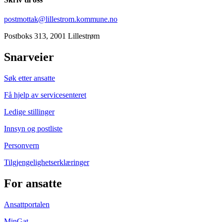
postmottak@lillestrom.kommune.no
Postboks 313, 2001 Lillestrøm
Snarveier
Søk etter ansatte
Få hjelp av servicesenteret
Ledige stillinger
Innsyn og postliste
Personvern
Tilgjengelighetserklæringer
For ansatte
Ansattportalen
MinGat