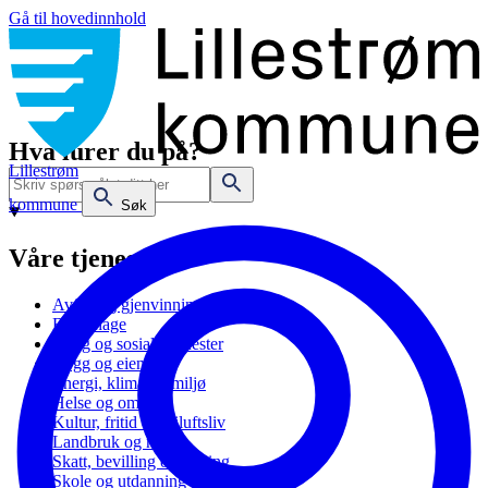
Gå til hovedinnhold
Hva lurer du på?
Lillestrøm
kommune
Søk
Våre tjenester
Avfall og gjenvinning
Barnehage
Bolig og sosiale tjenester
Bygg og eiendom
Energi, klima og miljø
Helse og omsorg
Kultur, fritid og friluftsliv
Landbruk og natur
Skatt, bevilling og næring
Skole og utdanning