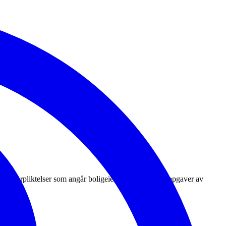
elles forpliktelser som angår boligeierne, samt andre oppgaver av