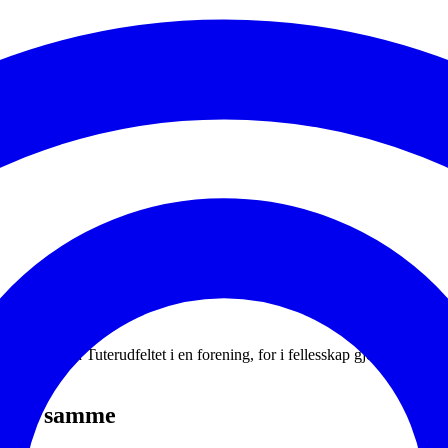
e beboerne på Tuterudfeltet i en forening, for i fellesskap gjennomføre f
d det samme