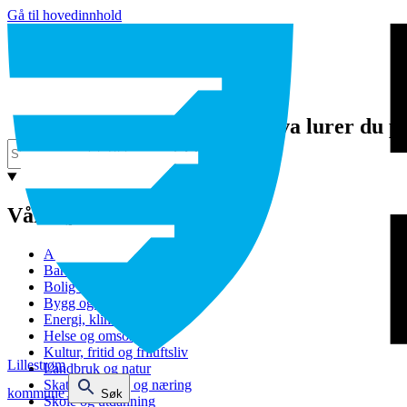
Gå til hovedinnhold
Hva lurer du p
Våre tjenester
Avfall og gjenvinning
Barnehage
Bolig og sosiale tjenester
Bygg og eiendom
Energi, klima og miljø
Helse og omsorg
Kultur, fritid og friluftsliv
Lillestrøm
Landbruk og natur
Skatt, bevilling og næring
kommune
Søk
Skole og utdanning