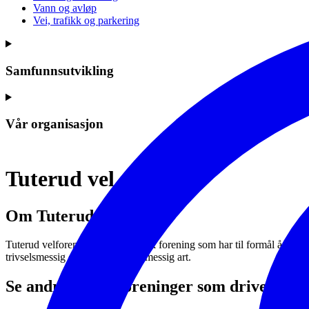
Vann og avløp
Vei, trafikk og parkering
Samfunnsutvikling
Vår organisasjon
Tuterud vel
Om Tuterud vel
Tuterud velforening er en upolitisk forening som har til formål å saml
trivselsmessig eller vedlikeholdsmessig art.
Se andre lag og foreninger som driver me