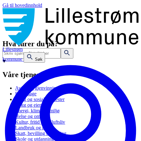
Gå til hovedinnhold
Hva lurer du på?
Lillestrøm
kommune
Søk
Våre tjenester
Avfall og gjenvinning
Barnehage
Bolig og sosiale tjenester
Bygg og eiendom
Energi, klima og miljø
Helse og omsorg
Kultur, fritid og friluftsliv
Landbruk og natur
Skatt, bevilling og næring
Skole og utdanning