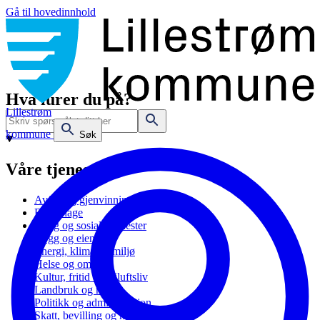
Gå til hovedinnhold
Hva lurer du på?
Lillestrøm
kommune
Søk
Våre tjenester
Avfall og gjenvinning
Barnehage
Bolig og sosiale tjenester
Bygg og eiendom
Energi, klima og miljø
Helse og omsorg
Kultur, fritid og friluftsliv
Landbruk og natur
Politikk og administrasjon
Skatt, bevilling og næring