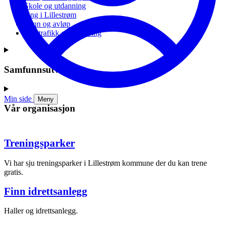
Skole og utdanning
Ung i Lillestrøm
Vann og avløp
Vei, trafikk og parkering
Samfunnsutvikling
Min side
Meny
Vår organisasjon
Treningsparker
Vi har sju treningsparker i Lillestrøm kommune der du kan trene
gratis.
Finn idrettsanlegg
Haller og idrettsanlegg.