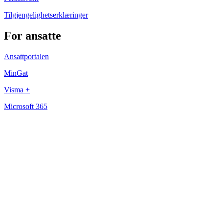
Tilgjengelighetserklæringer
For ansatte
Ansattportalen
MinGat
Visma +
Microsoft 365