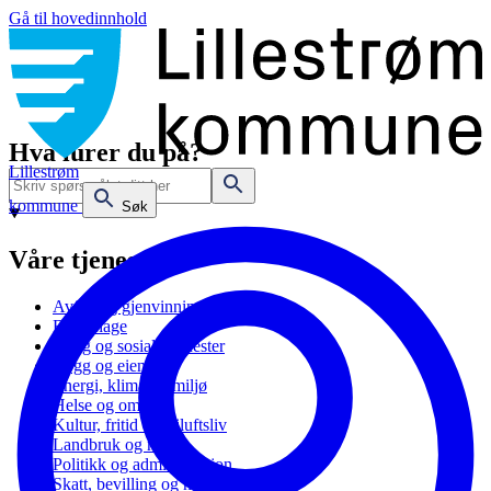
Gå til hovedinnhold
Hva lurer du på?
Lillestrøm
kommune
Søk
Våre tjenester
Avfall og gjenvinning
Barnehage
Bolig og sosiale tjenester
Bygg og eiendom
Energi, klima og miljø
Helse og omsorg
Kultur, fritid og friluftsliv
Landbruk og natur
Politikk og administrasjon
Skatt, bevilling og næring