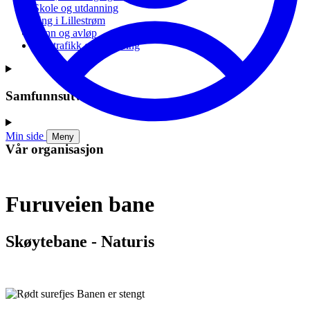
Skole og utdanning
Ung i Lillestrøm
Vann og avløp
Vei, trafikk og parkering
Samfunnsutvikling
Min side
Meny
Vår organisasjon
Furuveien bane
Skøytebane - Naturis
Banen er stengt