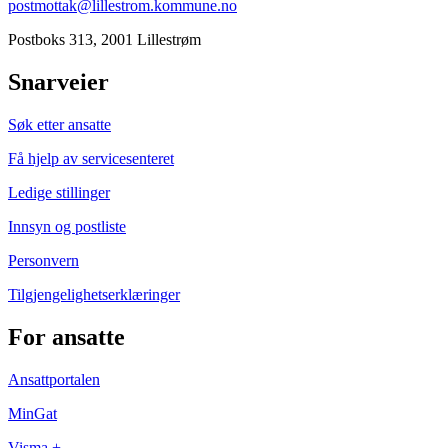
postmottak@lillestrom.kommune.no
Postboks 313, 2001 Lillestrøm
Snarveier
Søk etter ansatte
Få hjelp av servicesenteret
Ledige stillinger
Innsyn og postliste
Personvern
Tilgjengelighetserklæringer
For ansatte
Ansattportalen
MinGat
Visma +