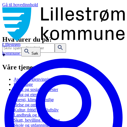
Gå til hovedinnhold
Hva lurer du på?
Lillestrøm
kommune
Søk
Våre tjenester
Avfall og gjenvinning
Barnehage
Bolig og sosiale tjenester
Bygg og eiendom
Energi, klima og miljø
Helse og omsorg
Kultur, fritid og friluftsliv
Landbruk og natur
Skatt, bevilling og næring
Skole og utdanning