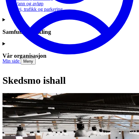
Vann og avløp
Vei, trafikk og parkering
Samfunnsutvikling
Vår organisasjon
Min side
Meny
Skedsmo ishall