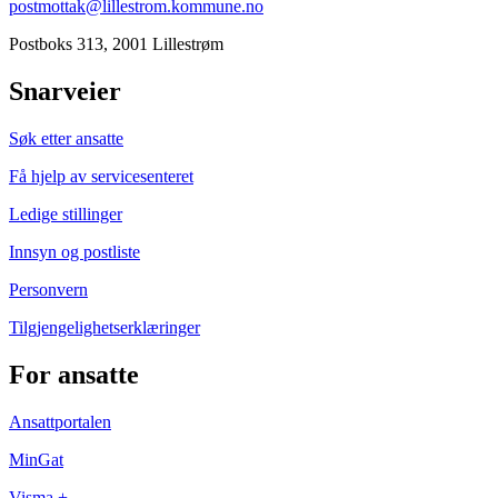
postmottak@lillestrom.kommune.no
Postboks 313, 2001 Lillestrøm
Snarveier
Søk etter ansatte
Få hjelp av servicesenteret
Ledige stillinger
Innsyn og postliste
Personvern
Tilgjengelighetserklæringer
For ansatte
Ansattportalen
MinGat
Visma +