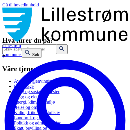
Gå til hovedinnhold
Hva lurer du på?
Lillestrøm
kommune
Søk
Våre tjenester
Avfall og gjenvinning
Barnehage
Bolig og sosiale tjenester
Bygg og eiendom
Energi, klima og miljø
Helse og omsorg
Kultur, fritid og friluftsliv
Landbruk og natur
Politikk og administrasjon
Skatt, bevilling og næring