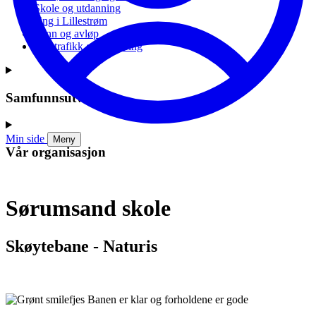
Skole og utdanning
Ung i Lillestrøm
Vann og avløp
Vei, trafikk og parkering
Samfunnsutvikling
Min side
Meny
Vår organisasjon
Sørumsand skole
Skøytebane - Naturis
Banen er klar og forholdene er gode