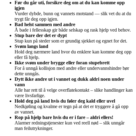
Før du går uti, forsikre deg om at du kan komme opp
igjen
Vurder dybde, bunn og vannets motstand — slik vet du at du
trygt får deg opp igjen.
Bad helst sammen med andre
Å bade i fellesskap gir både selskap og rask hjelp ved behov.
Stup bare der det er dypt
Stup kun på steder som er grundig sjekket og egnet for det.
Svøm langs land
Hold deg nærmere land hvor du enklere kan komme deg opp
eller få hjelp.
Ikke svøm under brygge eller foran stupebrett
For å unngå kollisjon med andre eller undervannshindre bør
dette unngås.
Dytt ikke andre ut i vannet og dukk aldri noen under
vann
Alle har rett til å velge overflatekontakt – slike handlinger kan
være livsfarlige.
Hold deg på land hvis du føler deg kald eller uvel
Nedkjøling og kvalme er tegn på at det er tryggere å gå opp
av vannet.
Rop på hjelp bare hvis du er i fare – aldri ellers!
Alarmer redningstjenester kun ved reell nød – slik unngår
man feilutrykninger.