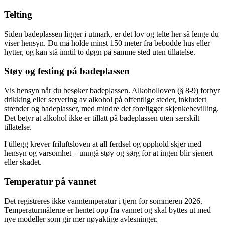
Telting
Siden badeplassen ligger i utmark, er det lov og telte her så lenge du
viser hensyn. Du må holde minst 150 meter fra bebodde hus eller
hytter, og kan stå inntil to døgn på samme sted uten tillatelse.
Støy og festing på badeplassen
Vis hensyn når du besøker badeplassen. Alkoholloven (§ 8-9) forbyr
drikking eller servering av alkohol på offentlige steder, inkludert
strender og badeplasser, med mindre det foreligger skjenkebevilling.
Det betyr at alkohol ikke er tillatt på badeplassen uten særskilt
tillatelse.
I tillegg krever friluftsloven at all ferdsel og opphold skjer med
hensyn og varsomhet – unngå støy og sørg for at ingen blir sjenert
eller skadet.
Temperatur på vannet
Det registreres ikke vanntemperatur i tjern for sommeren 2026.
Temperaturmålerne er hentet opp fra vannet og skal byttes ut med
nye modeller som gir mer nøyaktige avlesninger.