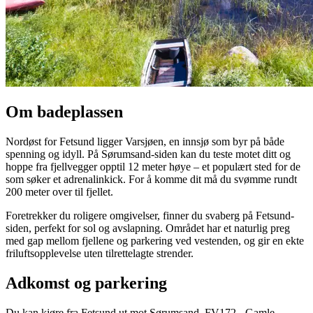
Om badeplassen
Nordøst for Fetsund ligger Varsjøen, en innsjø som byr på både
spenning og idyll. På Sørumsand-siden kan du teste motet ditt og
hoppe fra fjellvegger opptil 12 meter høye – et populært sted for de
som søker et adrenalinkick. For å komme dit må du svømme rundt
200 meter over til fjellet.
Foretrekker du roligere omgivelser, finner du svaberg på Fetsund-
siden, perfekt for sol og avslapning. Området har et naturlig preg
med gap mellom fjellene og parkering ved vestenden, og gir en ekte
friluftsopplevelse uten tilrettelagte strender.
Adkomst og parkering
Du kan kjøre fra Fetsund ut mot Sørumsand, FV172 - Gamle