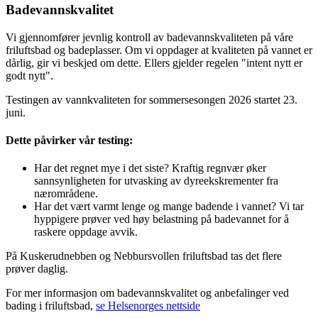
Badevannskvalitet
Vi gjennomfører jevnlig kontroll av badevannskvaliteten på våre
friluftsbad og badeplasser. Om vi oppdager at kvaliteten på vannet er
dårlig, gir vi beskjed om dette. Ellers gjelder regelen "intent nytt er
godt nytt".
Testingen av vannkvaliteten for sommersesongen 2026 startet 23.
juni.
Dette påvirker vår testing:
Har det regnet mye i det siste? Kraftig regnvær øker
sannsynligheten for utvasking av dyreekskrementer fra
nærområdene.
Har det vært varmt lenge og mange badende i vannet? Vi tar
hyppigere prøver ved høy belastning på badevannet for å
raskere oppdage avvik.
På Kuskerudnebben og Nebbursvollen friluftsbad tas det flere
prøver daglig.
For mer informasjon om badevannskvalitet og anbefalinger ved
bading i friluftsbad,
se Helsenorges nettside