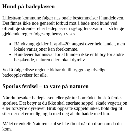
Hund på badeplassen
Lillestrøm kommune følger nasjonale bestemmelser i hundeloven.
Det finnes ikke noe generelt forbud mot å bade med hund ved
offentlige strender eller badeplasser i sjø og ferskvann — så lenge
gjeldende regler følges og hensyn vises.
Båndtvang gjelder 1. april–20. august over hele landet, men
lokale variasjoner kan forekomme.
Hundeeier har ansvar for at hunden ikke er til bry for andre
besøkende, naturen eller lokalt dyreliv.
Ved å følge disse reglene bidrar du til trygge og trivelige
badeopplevelser for alle.
Sporløs ferdsel – ta vare på naturen
Når du besøker badeplassen eller går tur i området, husk å ferdes
sporløst. Det betyr at du ikke skal etterlate søppel, skade vegetasjon
eller forstyrre dyrelivet. Bruk oppsatte søppeldunker, hold deg til
stier der det er mulig, og ta med deg alt du hadde med inn.
Målet er enkelt: Naturen skal se like fin ut når du drar som da du
kom.