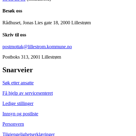
Besøk oss
Rådhuset, Jonas Lies gate 18, 2000 Lillestrøm
Skriv til oss
postmottak@lillestrom.kommune.no
Postboks 313, 2001 Lillestrøm
Snarveier
Søk etter ansatte
Få hjelp av servicesenteret
Ledige stillinger
Innsyn og postliste
Personvern
Tilgjengelighetserklæringer