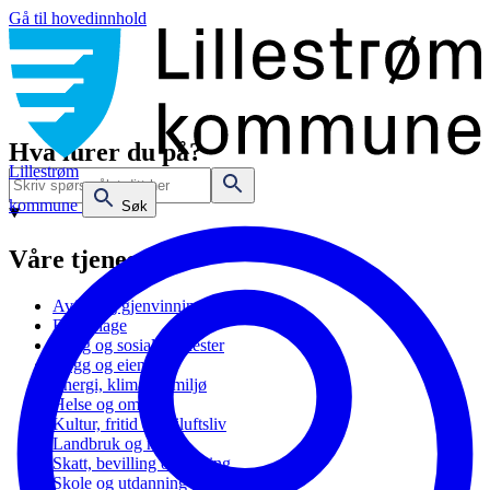
Gå til hovedinnhold
Hva lurer du på?
Lillestrøm
kommune
Søk
Våre tjenester
Avfall og gjenvinning
Barnehage
Bolig og sosiale tjenester
Bygg og eiendom
Energi, klima og miljø
Helse og omsorg
Kultur, fritid og friluftsliv
Landbruk og natur
Skatt, bevilling og næring
Skole og utdanning