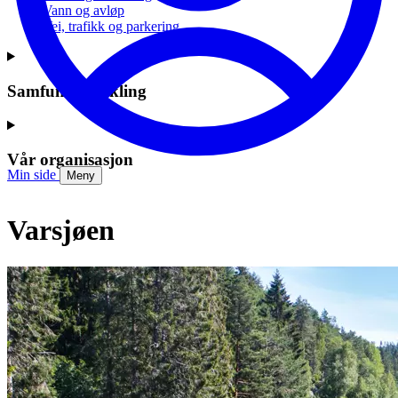
Vann og avløp
Vei, trafikk og parkering
Samfunnsutvikling
Vår organisasjon
Min side
Meny
Varsjøen