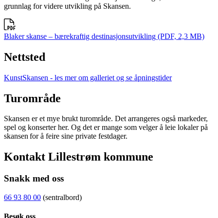
grunnlag for videre utvikling på Skansen.
Blaker skanse – bærekraftig destinasjonsutvikling (PDF, 2,3 MB)
Nettsted
KunstSkansen - les mer om galleriet og se åpningstider
Turområde
Skansen er et mye brukt turområde. Det arrangeres også markeder,
spel og konserter her. Og det er mange som velger å leie lokaler på
skansen for å feire sine private festdager.
Kontakt Lillestrøm kommune
Snakk med oss
66 93 80 00
(sentralbord)
Besøk oss