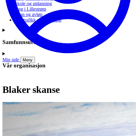
Skole og utdanning
Ung i Lillestrøm
Vann og avløp
Vei, trafikk og parkering
Samfunnsutvikling
Min side
Meny
Vår organisasjon
Blaker skanse