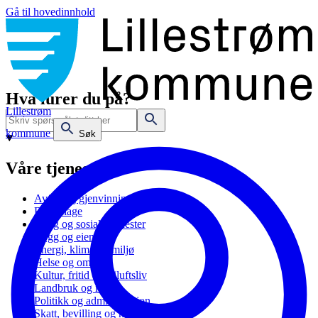
Gå til hovedinnhold
Hva lurer du på?
Lillestrøm
kommune
Søk
Våre tjenester
Avfall og gjenvinning
Barnehage
Bolig og sosiale tjenester
Bygg og eiendom
Energi, klima og miljø
Helse og omsorg
Kultur, fritid og friluftsliv
Landbruk og natur
Politikk og administrasjon
Skatt, bevilling og næring