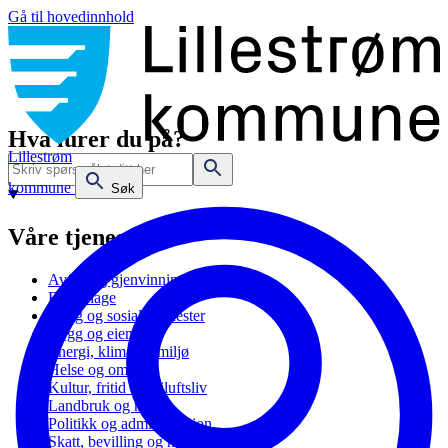
Gå til hovedinnhold
Hva lurer du på?
Lillestrøm
kommune
Søk
Våre tjenester
Avfall og gjenvinning
Barnehage
Bolig og sosiale tjenester
Bygg og eiendom
Energi, klima og miljø
Helse og omsorg
Kultur, fritid og friluftsliv
Landbruk og natur
Politikk og administrasjon
Skatt, bevilling og næring