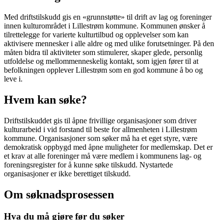
Med driftstilskudd gis en «grunnstøtte» til drift av lag og foreninger
innen kulturområdet i Lillestrøm kommune. Kommunen ønsker å
tilrettelegge for varierte kulturtilbud og opplevelser som kan
aktivisere mennesker i alle aldre og med ulike forutsetninger. På den
måten bidra til aktiviteter som stimulerer, skaper glede, personlig
utfoldelse og mellommenneskelig kontakt, som igjen fører til at
befolkningen opplever Lillestrøm som en god kommune å bo og
leve i.
Hvem kan søke?
Driftstilskuddet gis til åpne frivillige organisasjoner som driver
kulturarbeid i vid forstand til beste for allmenheten i Lillestrøm
kommune. Organisasjoner som søker må ha et eget styre, være
demokratisk oppbygd med åpne muligheter for medlemskap. Det er
et krav at alle foreninger må være medlem i kommunens lag- og
foreningsregister for å kunne søke tilskudd. Nystartede
organisasjoner er ikke berettiget tilskudd.
Om søknadsprosessen
Hva du må gjøre før du søker