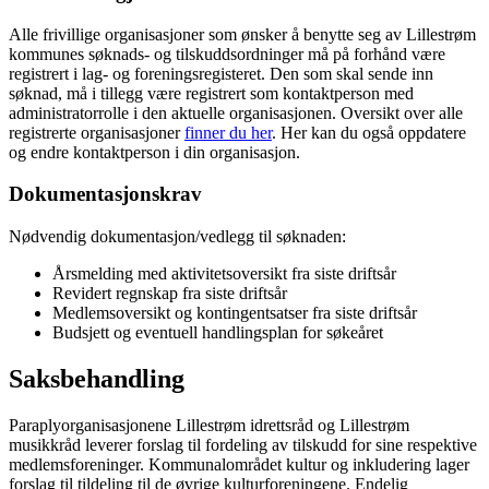
Alle frivillige organisasjoner som ønsker å benytte seg av Lillestrøm
kommunes søknads- og tilskuddsordninger må på forhånd være
registrert i lag- og foreningsregisteret. Den som skal sende inn
søknad, må i tillegg være registrert som kontaktperson med
administratorrolle i den aktuelle organisasjonen. Oversikt over alle
registrerte organisasjoner
finner du her
. Her kan du også oppdatere
og endre kontaktperson i din organisasjon.
Dokumentasjonskrav
Nødvendig dokumentasjon/vedlegg til søknaden:
Årsmelding med aktivitetsoversikt fra siste driftsår
Revidert regnskap fra siste driftsår
Medlemsoversikt og kontingentsatser fra siste driftsår
Budsjett og eventuell handlingsplan for søkeåret
Saksbehandling
Paraplyorganisasjonene Lillestrøm idrettsråd og Lillestrøm
musikkråd leverer forslag til fordeling av tilskudd for sine respektive
medlemsforeninger. Kommunalområdet kultur og inkludering lager
forslag til tildeling til de øvrige kulturforeningene. Endelig