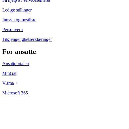
Få hjelp av servicesenteret
Ledige stillinger
Innsyn og postliste
Personvern
Tilgjengelighetserklæringer
For ansatte
Ansattportalen
MinGat
Visma +
Microsoft 365