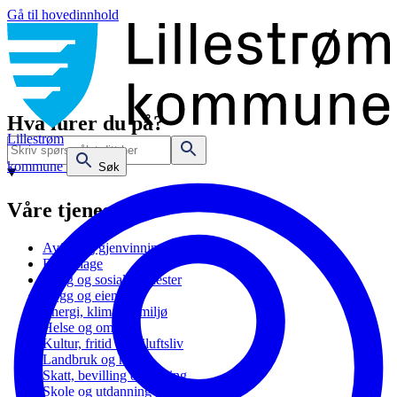
Gå til hovedinnhold
Hva lurer du på?
Lillestrøm
kommune
Søk
Våre tjenester
Avfall og gjenvinning
Barnehage
Bolig og sosiale tjenester
Bygg og eiendom
Energi, klima og miljø
Helse og omsorg
Kultur, fritid og friluftsliv
Landbruk og natur
Skatt, bevilling og næring
Skole og utdanning