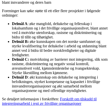
blant innvandrere og deres barn
Foreninger kan søke støtte til ett eller flere prosjekter i følgende
ordninger:
Delmål A
: øke mangfold, deltakelse og fellesskap i
lokalsamfunn og i det frivillige organisasjonslivet, blant annet
ved å motvirke utenforskap, rasisme og diskriminering og
bidra til tillit og tilhørighet.
Delmål B:
øke kunnskapen om det norske samfunnet og
styrke kvalifisering for deltakelse i arbeid og utdanning blant
annet ved å bidra til bedre norskferdigheter og digitale
ferdigheter.
Delmål C:
motvirkning av barrierer mot integrering, slik som
rasisme, diskriminering og negativ sosial kontroll,
æresmotivert vold, kjønnslemlestelse og tvangsekteskap.
Styrke likestilling mellom kjønnene.
Delmål D
: økt kunnskap om deltakelse og integrering i
befolkningen, styrket kompetanse og kapasitet i frivillige
innvandrerorganisasjoner og økt samarbeid mellom
organisasjonene og med offentlige myndigheter.
Se detaljert informasjon i forskriften:
Forskrift om tilskudd til
integreringsarbeid i regi av frivillige organisasjoner