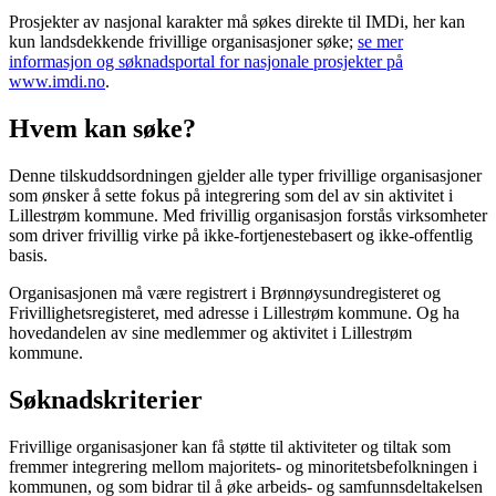
Prosjekter av nasjonal karakter må søkes direkte til IMDi, her kan
kun landsdekkende frivillige organisasjoner søke;
se mer
informasjon og søknadsportal for nasjonale prosjekter på
www.imdi.no
.
Hvem kan søke?
Denne tilskuddsordningen gjelder alle typer frivillige organisasjoner
som ønsker å sette fokus på integrering som del av sin aktivitet i
Lillestrøm kommune. Med frivillig organisasjon forstås virksomheter
som driver frivillig virke på ikke-fortjenestebasert og ikke-offentlig
basis.
Organisasjonen må være registrert i Brønnøysundregisteret og
Frivillighetsregisteret, med adresse i Lillestrøm kommune. Og ha
hovedandelen av sine medlemmer og aktivitet i Lillestrøm
kommune.
Søknadskriterier
Frivillige organisasjoner kan få støtte til aktiviteter og tiltak som
fremmer integrering mellom majoritets- og minoritetsbefolkningen i
kommunen, og som bidrar til å øke arbeids- og samfunnsdeltakelsen