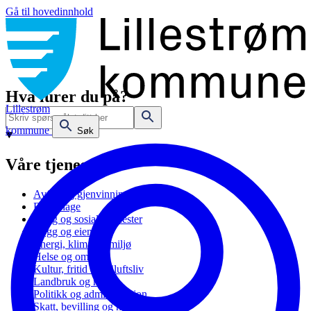
Gå til hovedinnhold
Hva lurer du på?
Lillestrøm
kommune
Søk
Våre tjenester
Avfall og gjenvinning
Barnehage
Bolig og sosiale tjenester
Bygg og eiendom
Energi, klima og miljø
Helse og omsorg
Kultur, fritid og friluftsliv
Landbruk og natur
Politikk og administrasjon
Skatt, bevilling og næring