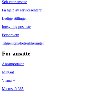
Søk etter ansatte
Få hjelp av servicesenteret
Ledige stillinger
Innsyn og postliste
Personvern
Tilgjengelighetserklæringer
For ansatte
Ansattportalen
MinGat
Visma +
Microsoft 365