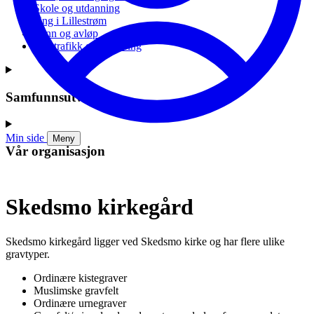
Skole og utdanning
Ung i Lillestrøm
Vann og avløp
Vei, trafikk og parkering
Samfunnsutvikling
Min side
Meny
Vår organisasjon
Skedsmo kirkegård
Skedsmo kirkegård ligger ved Skedsmo kirke og har flere ulike
gravtyper.
Ordinære kistegraver
Muslimske gravfelt
Ordinære urnegraver