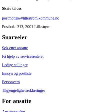
Skriv til oss
postmottak@lillestrom.kommune.no
Postboks 313, 2001 Lillestrøm
Snarveier
Søk etter ansatte
Få hjelp av servicesenteret
Ledige stillinger
Innsyn og postliste
Personvern
Tilgjengelighetserklæringer
For ansatte
Ansattportalen