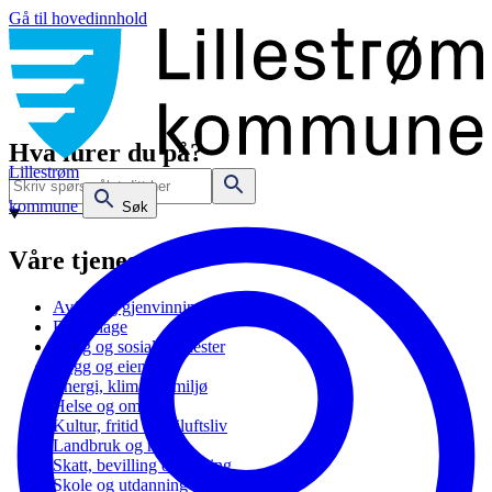
Gå til hovedinnhold
Hva lurer du på?
Lillestrøm
kommune
Søk
Våre tjenester
Avfall og gjenvinning
Barnehage
Bolig og sosiale tjenester
Bygg og eiendom
Energi, klima og miljø
Helse og omsorg
Kultur, fritid og friluftsliv
Landbruk og natur
Skatt, bevilling og næring
Skole og utdanning