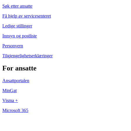
Søk etter ansatte
Få hjelp av servicesenteret
Ledige stillinger
Innsyn og postliste
Personvern
Tilgjengelighetserklæringer
For ansatte
Ansattportalen
MinGat
Visma +
Microsoft 365