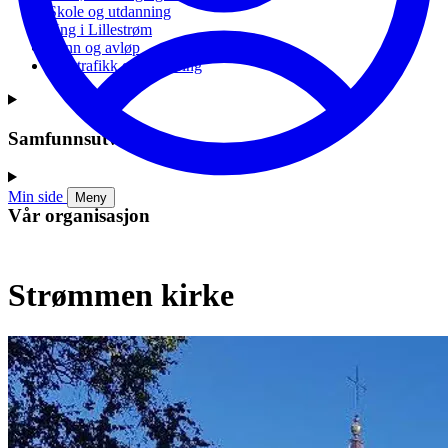
Skole og utdanning
Ung i Lillestrøm
Vann og avløp
Vei, trafikk og parkering
Samfunnsutvikling
Min side
Meny
Vår organisasjon
Strømmen kirke