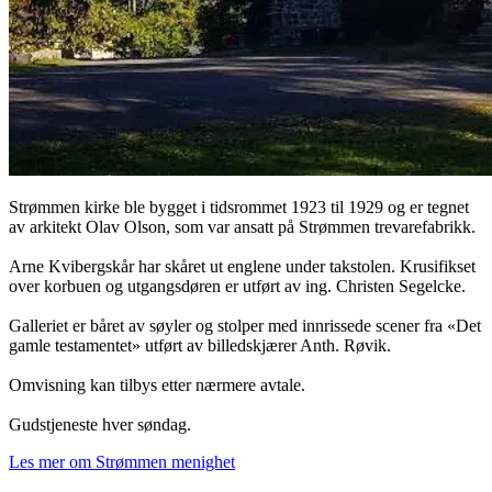
Strømmen kirke ble bygget i tidsrommet 1923 til 1929 og er tegnet
av arkitekt Olav Olson, som var ansatt på Strømmen trevarefabrikk.
Arne Kvibergskår har skåret ut englene under takstolen. Krusifikset
over korbuen og utgangsdøren er utført av ing. Christen Segelcke.
Galleriet er båret av søyler og stolper med innrissede scener fra «Det
gamle testamentet» utført av billedskjærer Anth. Røvik.
Omvisning kan tilbys etter nærmere avtale.
Gudstjeneste hver søndag.
Les mer om Strømmen menighet