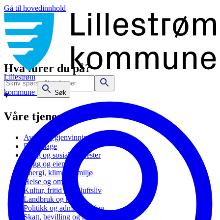
Gå til hovedinnhold
Hva lurer du på?
Lillestrøm
kommune
Søk
Våre tjenester
Avfall og gjenvinning
Barnehage
Bolig og sosiale tjenester
Bygg og eiendom
Energi, klima og miljø
Helse og omsorg
Kultur, fritid og friluftsliv
Landbruk og natur
Politikk og administrasjon
Skatt, bevilling og næring