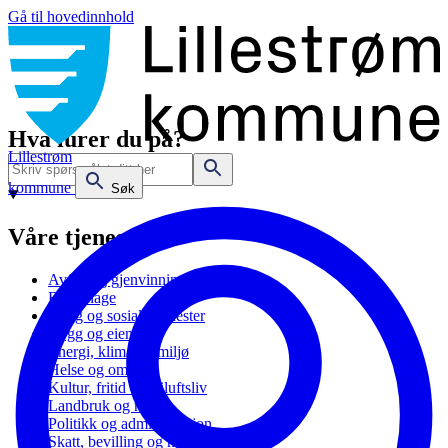
Gå til hovedinnhold
Hva lurer du på?
Lillestrøm
kommune
Søk
Våre tjenester
Avfall og gjenvinning
Barnehage
Bolig og sosiale tjenester
Bygg og eiendom
Energi, klima og miljø
Helse og omsorg
Kultur, fritid og friluftsliv
Landbruk og natur
Politikk og administrasjon
Skatt, bevilling og næring