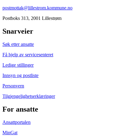
postmottak@lillestrom.kommune.no
Postboks 313, 2001 Lillestrøm
Snarveier
Søk etter ansatte
Få hjelp av servicesenteret
Ledige stillinger
Innsyn og postliste
Personvern
Tilgjengelighetserklæringer
For ansatte
Ansattportalen
MinGat