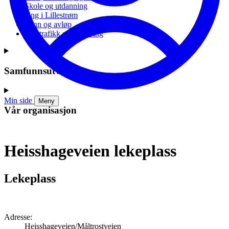
Skole og utdanning
Ung i Lillestrøm
Vann og avløp
Vei, trafikk og parkering
Samfunnsutvikling
Min side
Meny
Vår organisasjon
Heisshageveien lekeplass
Lekeplass
Adresse:
Heisshageveien/Måltrostveien