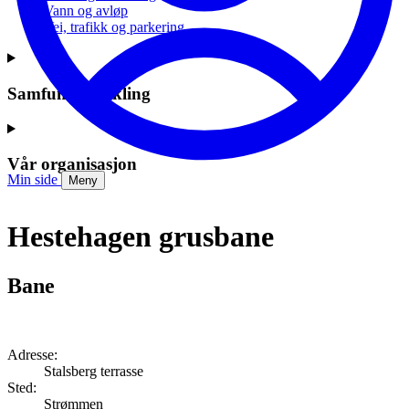
Vann og avløp
Vei, trafikk og parkering
Samfunnsutvikling
Vår organisasjon
Min side
Meny
Hestehagen grusbane
Bane
Adresse:
Stalsberg terrasse
Sted:
Strømmen