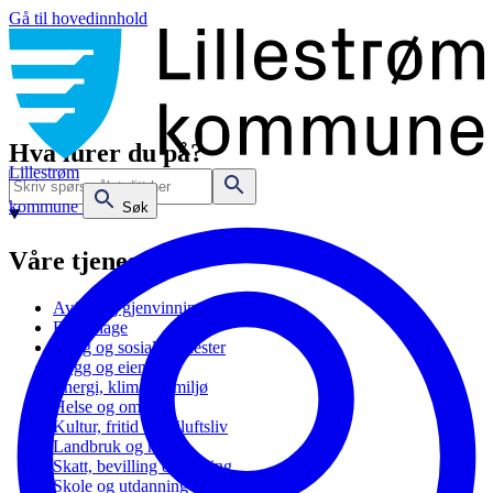
Gå til hovedinnhold
Hva lurer du på?
Lillestrøm
kommune
Søk
Våre tjenester
Avfall og gjenvinning
Barnehage
Bolig og sosiale tjenester
Bygg og eiendom
Energi, klima og miljø
Helse og omsorg
Kultur, fritid og friluftsliv
Landbruk og natur
Skatt, bevilling og næring
Skole og utdanning