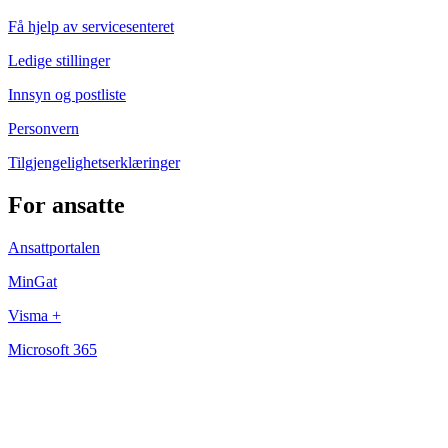
Få hjelp av servicesenteret
Ledige stillinger
Innsyn og postliste
Personvern
Tilgjengelighetserklæringer
For ansatte
Ansattportalen
MinGat
Visma +
Microsoft 365