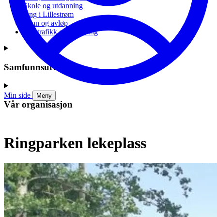
Skole og utdanning
Ung i Lillestrøm
Vann og avløp
Vei, trafikk og parkering
Samfunnsutvikling
Min side
Meny
Vår organisasjon
Ringparken lekeplass