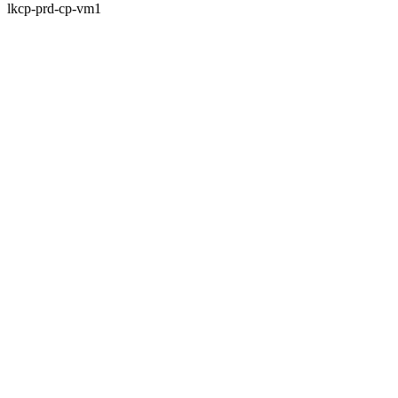
lkcp-prd-cp-vm1