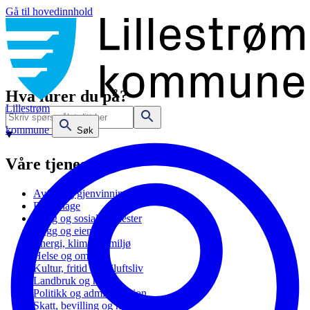
Gå til hovedinnhold
Hva lurer du på?
Lillestrøm
kommune
Søk
Våre tjenester
Avfall og gjenvinning
Barnehage
Bolig og sosiale tjenester
Bygg og eiendom
Energi, klima og miljø
Helse og omsorg
Kultur, fritid og friluftsliv
Landbruk og natur
Politikk og administrasjon
Skatt, bevilling og næring