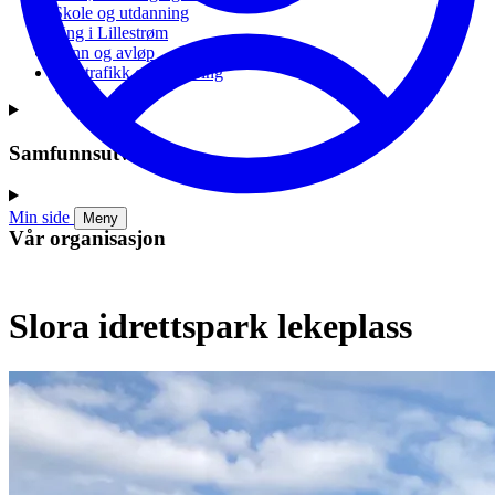
Skole og utdanning
Ung i Lillestrøm
Vann og avløp
Vei, trafikk og parkering
Samfunnsutvikling
Min side
Meny
Vår organisasjon
Slora idrettspark lekeplass