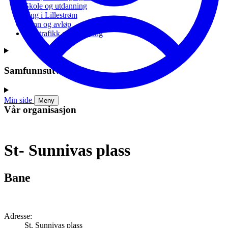
Skole og utdanning
Ung i Lillestrøm
Vann og avløp
Vei, trafikk og parkering
Samfunnsutvikling
Min side
Meny
Vår organisasjon
St- Sunnivas plass
Bane
Adresse:
St. Sunnivas plass