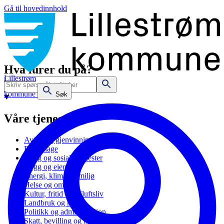
Gå til hovedinnhold
Hva lurer du på?
Lillestrøm
kommune
Søk
Våre tjenester
Avfall og gjenvinning
Barnehage
Bolig og sosiale tjenester
Bygg og eiendom
Energi, klima og miljø
Helse og omsorg
Kultur, fritid og friluftsliv
Landbruk og natur
Politikk og administrasjon
Skatt, bevilling og næring