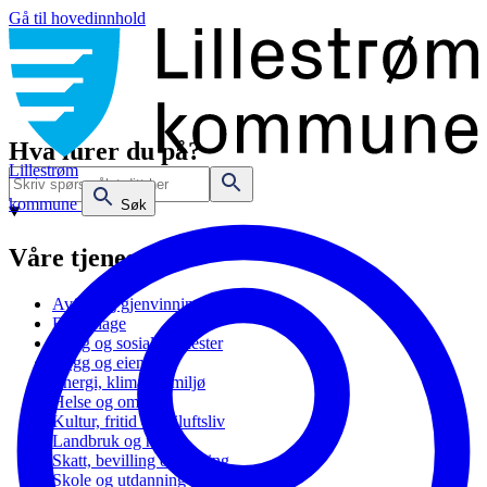
Gå til hovedinnhold
Hva lurer du på?
Lillestrøm
kommune
Søk
Våre tjenester
Avfall og gjenvinning
Barnehage
Bolig og sosiale tjenester
Bygg og eiendom
Energi, klima og miljø
Helse og omsorg
Kultur, fritid og friluftsliv
Landbruk og natur
Skatt, bevilling og næring
Skole og utdanning