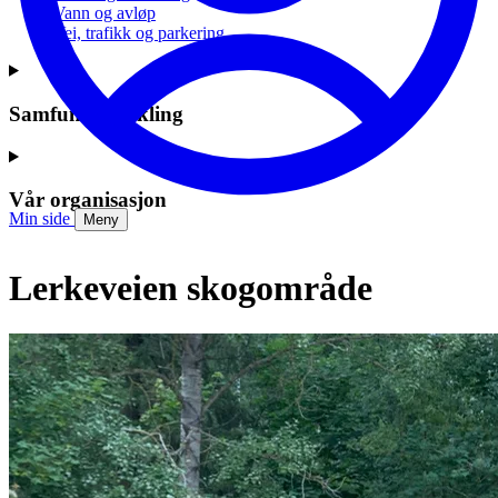
Vann og avløp
Vei, trafikk og parkering
Samfunnsutvikling
Vår organisasjon
Min side
Meny
Lerkeveien skogområde