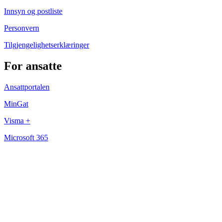
Innsyn og postliste
Personvern
Tilgjengelighetserklæringer
For ansatte
Ansattportalen
MinGat
Visma +
Microsoft 365