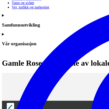
Vann og avløp
Vei, trafikk og parkering
Samfunnsutvikling
Vår organisasjon
Gamle Rosenberg - leie av lokal