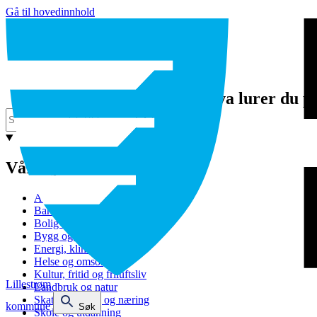
Gå til hovedinnhold
Hva lurer du p
Våre tjenester
Avfall og gjenvinning
Barnehage
Bolig og sosiale tjenester
Bygg og eiendom
Energi, klima og miljø
Helse og omsorg
Kultur, fritid og friluftsliv
Lillestrøm
Landbruk og natur
Skatt, bevilling og næring
kommune
Søk
Skole og utdanning