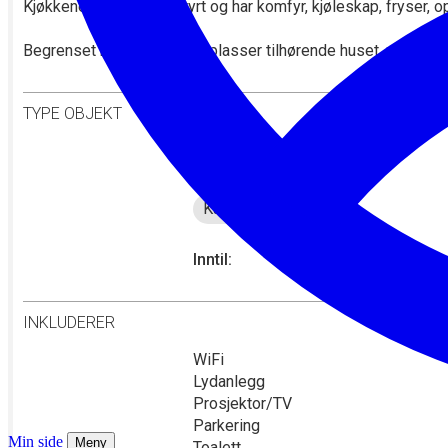
Min side
Meny