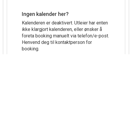
Kontakt Lillestrøm kommune
Snakk med oss
66 93 80 00
(sentralbord)
Besøk oss