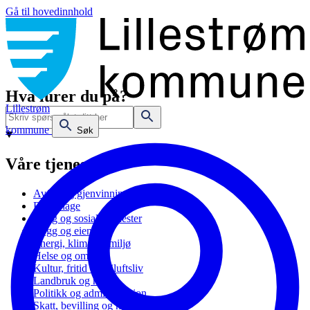
Gå til hovedinnhold
Hva lurer du på?
Lillestrøm
kommune
Søk
Våre tjenester
Avfall og gjenvinning
Barnehage
Bolig og sosiale tjenester
Bygg og eiendom
Energi, klima og miljø
Helse og omsorg
Kultur, fritid og friluftsliv
Landbruk og natur
Politikk og administrasjon
Skatt, bevilling og næring