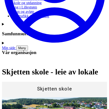
Skole og utdanning
Ung i Lillestrøm
Vann og avløp
Vei, trafikk og parkering
Samfunnsutvikling
Min side
Meny
Vår organisasjon
Skjetten skole - leie av lokale