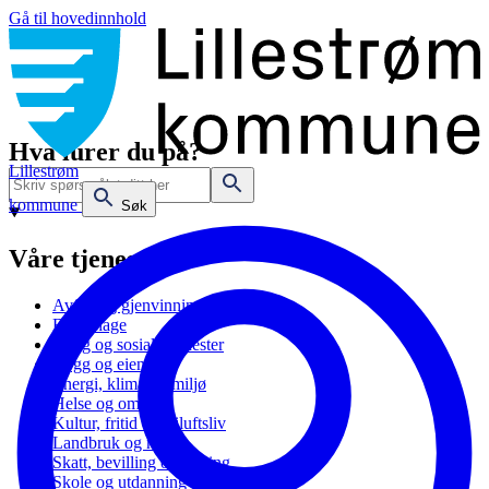
Gå til hovedinnhold
Hva lurer du på?
Lillestrøm
kommune
Søk
Våre tjenester
Avfall og gjenvinning
Barnehage
Bolig og sosiale tjenester
Bygg og eiendom
Energi, klima og miljø
Helse og omsorg
Kultur, fritid og friluftsliv
Landbruk og natur
Skatt, bevilling og næring
Skole og utdanning