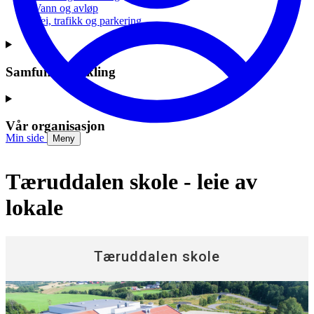
Vann og avløp
Vei, trafikk og parkering
Samfunnsutvikling
Vår organisasjon
Min side
Meny
Tæruddalen skole - leie av
lokale