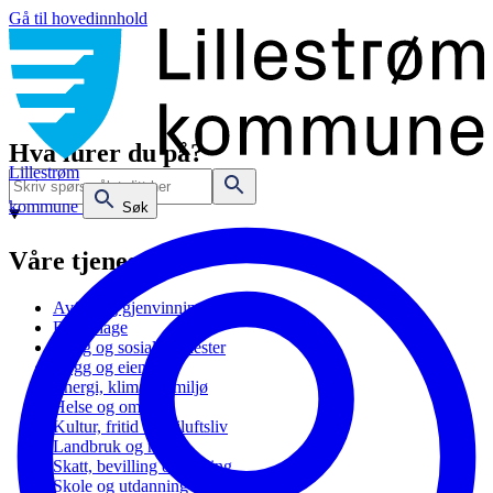
Gå til hovedinnhold
Hva lurer du på?
Lillestrøm
kommune
Søk
Våre tjenester
Avfall og gjenvinning
Barnehage
Bolig og sosiale tjenester
Bygg og eiendom
Energi, klima og miljø
Helse og omsorg
Kultur, fritid og friluftsliv
Landbruk og natur
Skatt, bevilling og næring
Skole og utdanning