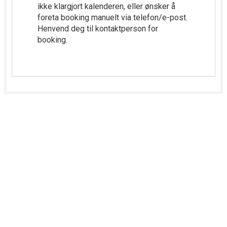
Kontakt Lillestrøm kommune
Snakk med oss
66 93 80 00
(sentralbord)
Besøk oss
Rådhuset, Jonas Lies gate 18, 2000 Lillestrøm
Skriv til oss