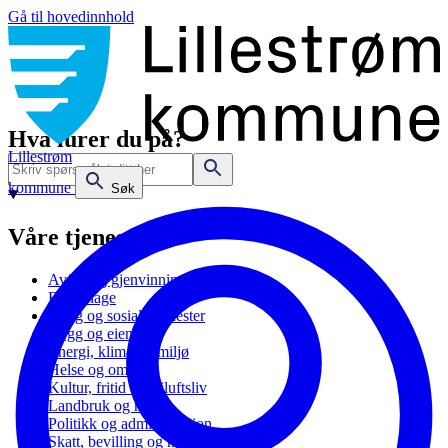
Gå til hovedinnhold
Hva lurer du på?
Lillestrøm
kommune
Søk
Våre tjenester
Avfall og gjenvinning
Barnehage
Bolig og sosiale tjenester
Bygg og eiendom
Energi, klima og miljø
Helse og omsorg
Kultur, fritid og friluftsliv
Landbruk og natur
Politikk og administrasjon
Skatt, bevilling og næring