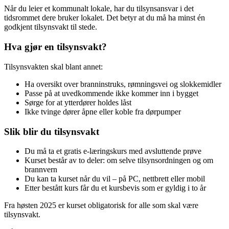
Når du leier et kommunalt lokale, har du tilsynsansvar i det
tidsrommet dere bruker lokalet. Det betyr at du må ha minst én
godkjent tilsynsvakt til stede.
Hva gjør en tilsynsvakt?
Tilsynsvakten skal blant annet:
Ha oversikt over branninstruks, rømningsvei og slokkemidler
Passe på at uvedkommende ikke kommer inn i bygget
Sørge for at ytterdører holdes låst
Ikke tvinge dører åpne eller koble fra dørpumper
Slik blir du tilsynsvakt
Du må ta et gratis e-læringskurs med avsluttende prøve
Kurset består av to deler: om selve tilsynsordningen og om
brannvern
Du kan ta kurset når du vil – på PC, nettbrett eller mobil
Etter bestått kurs får du et kursbevis som er gyldig i to år
Fra høsten 2025 er kurset obligatorisk for alle som skal være
tilsynsvakt.