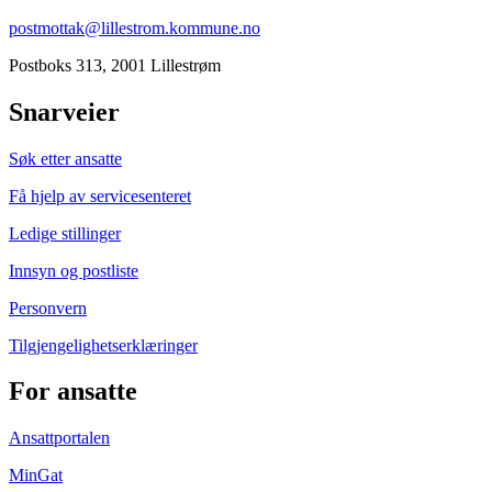
postmottak@lillestrom.kommune.no
Postboks 313, 2001 Lillestrøm
Snarveier
Søk etter ansatte
Få hjelp av servicesenteret
Ledige stillinger
Innsyn og postliste
Personvern
Tilgjengelighetserklæringer
For ansatte
Ansattportalen
MinGat