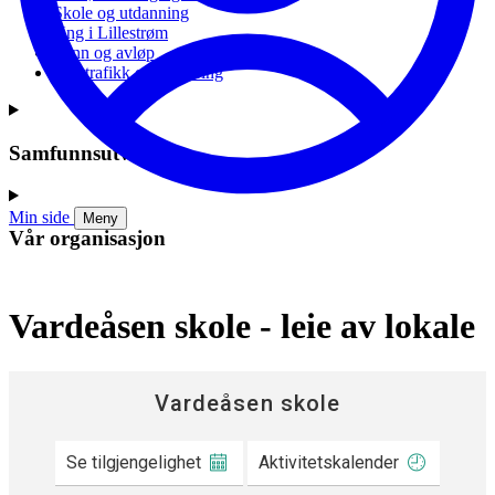
Skole og utdanning
Ung i Lillestrøm
Vann og avløp
Vei, trafikk og parkering
Samfunnsutvikling
Min side
Meny
Vår organisasjon
Vardeåsen skole - leie av lokale