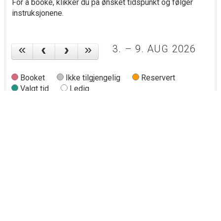
Kontakt Lillestrøm kommune
Snakk med oss
66 93 80 00
(sentralbord)
Besøk oss
Rådhuset, Jonas Lies gate 18, 2000 Lillestrøm
Skriv til oss