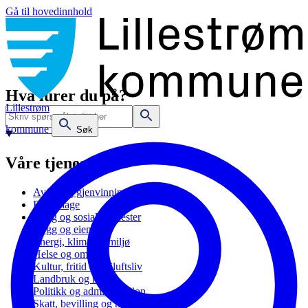
Gå til hovedinnhold
Hva lurer du på?
Lillestrøm
kommune
Søk
Våre tjenester
Avfall og gjenvinning
Barnehage
Bolig og sosiale tjenester
Bygg og eiendom
Energi, klima og miljø
Helse og omsorg
Kultur, fritid og friluftsliv
Landbruk og natur
Politikk og administrasjon
Skatt, bevilling og næring