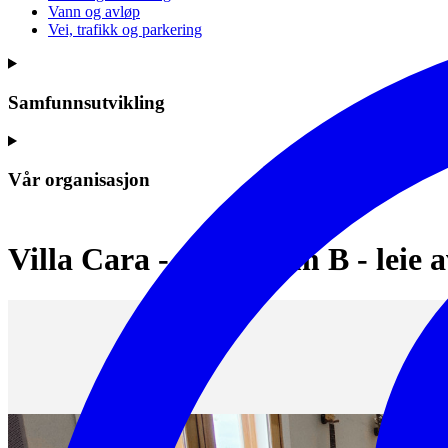
Vann og avløp
Vei, trafikk og parkering
Samfunnsutvikling
Vår organisasjon
Villa Cara - øvingsrom B - leie a