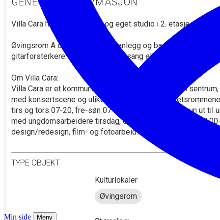
Min side
Meny