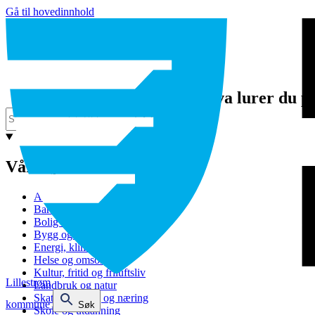
Gå til hovedinnhold
Hva lurer du p
Våre tjenester
Avfall og gjenvinning
Barnehage
Bolig og sosiale tjenester
Bygg og eiendom
Energi, klima og miljø
Helse og omsorg
Kultur, fritid og friluftsliv
Lillestrøm
Landbruk og natur
Skatt, bevilling og næring
kommune
Søk
Skole og utdanning