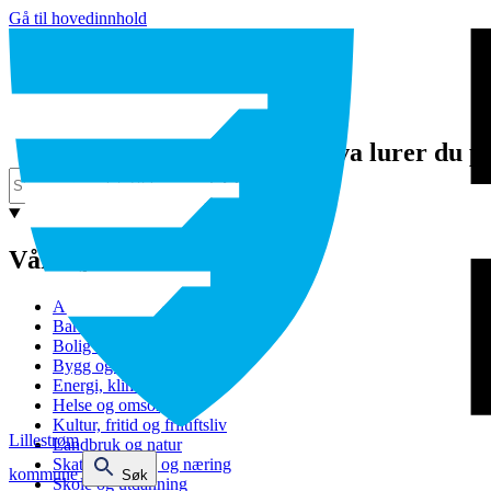
Gå til hovedinnhold
Hva lurer du p
Våre tjenester
Avfall og gjenvinning
Barnehage
Bolig og sosiale tjenester
Bygg og eiendom
Energi, klima og miljø
Helse og omsorg
Kultur, fritid og friluftsliv
Lillestrøm
Landbruk og natur
Skatt, bevilling og næring
kommune
Søk
Skole og utdanning