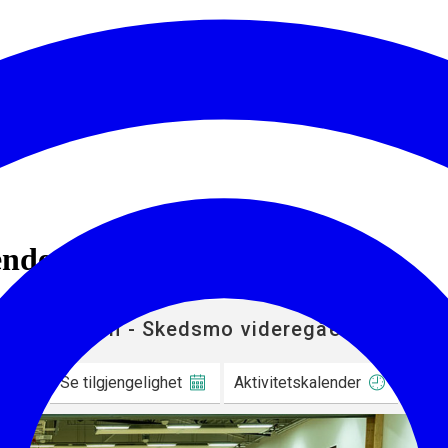
de skole - leie av lokale