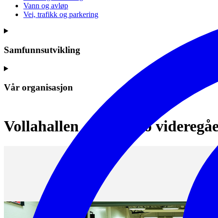
Vann og avløp
Vei, trafikk og parkering
Samfunnsutvikling
Vår organisasjon
Vollahallen - Skedsmo videregåen