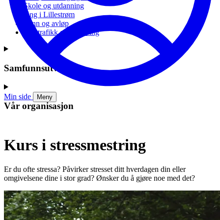
Skole og utdanning
Ung i Lillestrøm
Vann og avløp
Vei, trafikk og parkering
Samfunnsutvikling
Min side
Meny
Vår organisasjon
Kurs i stressmestring
Er du ofte stressa? Påvirker stresset ditt hverdagen din eller
omgivelsene dine i stor grad? Ønsker du å gjøre noe med det?