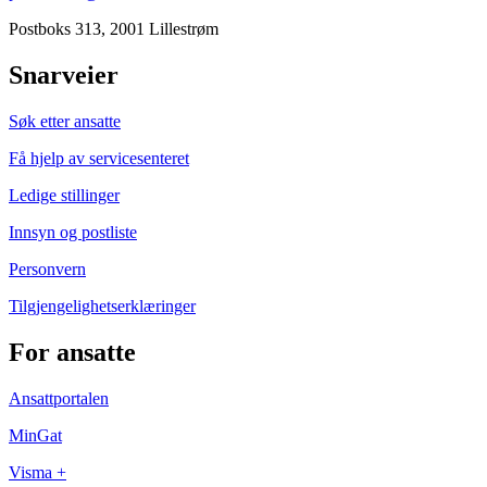
Postboks 313, 2001 Lillestrøm
Snarveier
Søk etter ansatte
Få hjelp av servicesenteret
Ledige stillinger
Innsyn og postliste
Personvern
Tilgjengelighetserklæringer
For ansatte
Ansattportalen
MinGat
Visma +