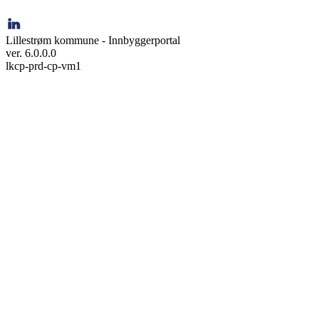
Lillestrøm kommune - Innbyggerportal
ver. 6.0.0.0
lkcp-prd-cp-vm1