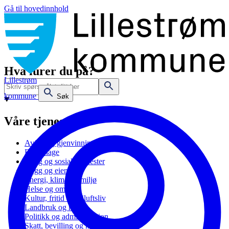
Gå til hovedinnhold
Hva lurer du på?
Lillestrøm
kommune
Søk
Våre tjenester
Avfall og gjenvinning
Barnehage
Bolig og sosiale tjenester
Bygg og eiendom
Energi, klima og miljø
Helse og omsorg
Kultur, fritid og friluftsliv
Landbruk og natur
Politikk og administrasjon
Skatt, bevilling og næring