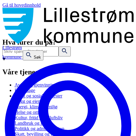
Gå til hovedinnhold
Hva lurer du på?
Lillestrøm
kommune
Søk
Våre tjenester
Avfall og gjenvinning
Barnehage
Bolig og sosiale tjenester
Bygg og eiendom
Energi, klima og miljø
Helse og omsorg
Kultur, fritid og friluftsliv
Landbruk og natur
Politikk og administrasjon
Skatt, bevilling og næring