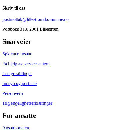
Skriv til oss
postmottak@lillestrom.kommune.no
Postboks 313, 2001 Lillestrøm
Snarveier
Søk etter ansatte
Få hjelp av servicesenteret
Ledige stillinger
Innsyn og postliste
Personvern
Tilgjengelighetserklæringer
For ansatte
Ansattportalen