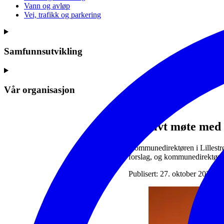
Vann og avløp
Vei, trafikk og parkering
Samfunnsutvikling
Vår organisasjon
Positivt møte med
Kommunedirektøren i Lillest
forslag, og kommunedirektøre
Publisert: 27. oktober 2025 | 