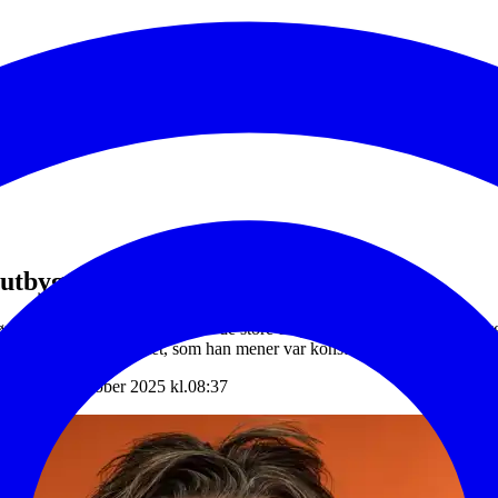
 utbyggere
røm kommune har møtt noen av de store utbyggerne i kommunen. Utb
n er fornøyd med møtet, som han mener var konstruktivt.
Endret: 28. oktober 2025 kl.08:37