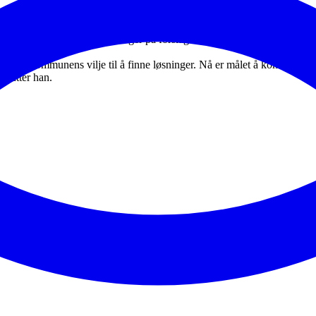
rnøyde med framdriften i utviklingen av Lillestrøm Nord. Som ny komm
a de hadde å komme med. De inviterte også kommunen til et nytt møte o
 mer konkrete tilbakemeldinger på forslagene deres, sier kommunedir
erne så kommunens vilje til å finne løsninger. Nå er målet å komme fram
vslutter han.