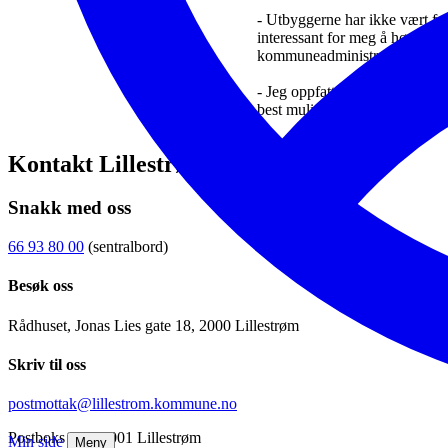
- Utbyggerne har ikke vært fo
interessant for meg å høre hv
kommuneadministrasjon kan gi
- Jeg oppfattet også at utbygg
best mulig for alle fremover, a
Kontakt Lillestrøm kommune
Snakk med oss
66 93 80 00
(sentralbord)
Besøk oss
Rådhuset, Jonas Lies gate 18, 2000 Lillestrøm
Skriv til oss
postmottak@lillestrom.kommune.no
Postboks 313, 2001 Lillestrøm
Min side
Meny