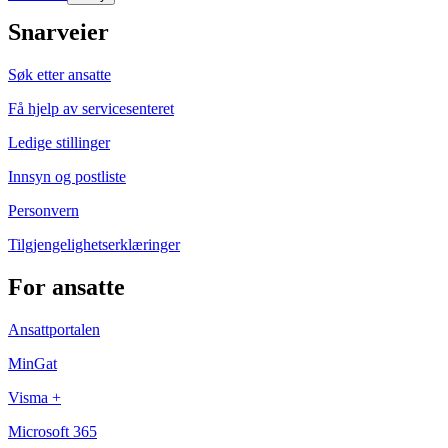
Snarveier
Søk etter ansatte
Få hjelp av servicesenteret
Ledige stillinger
Innsyn og postliste
Personvern
Tilgjengelighetserklæringer
For ansatte
Ansattportalen
MinGat
Visma +
Microsoft 365