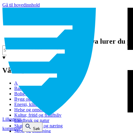
Gå til hovedinnhold
Hva lurer du p
Våre tjenester
Avfall og gjenvinning
Barnehage
Bolig og sosiale tjenester
Bygg og eiendom
Energi, klima og miljø
Helse og omsorg
Kultur, fritid og friluftsliv
Lillestrøm
Landbruk og natur
Skatt, bevilling og næring
kommune
Søk
Skole og utdanning