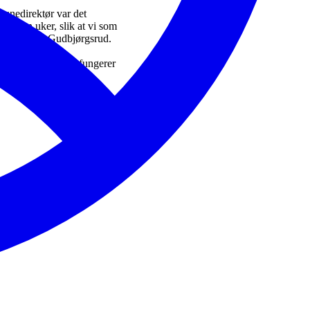
unedirektør var det
m noen uker, slik at vi som
ektør Bjørn Gudbjørgsrud.
 til løsninger som fungerer