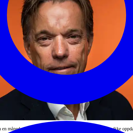
en måned gammel. Innholdet kan derfor være foreldet eller ikke oppda