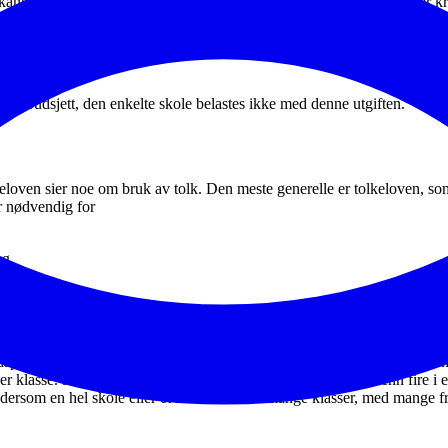
rkant av 2,3 millioner kroner på tolkeoppdrag i 2025, og 2,5 millioner
e og en voksenopplæring.
ntralt budsjett, den enkelte skole belastes ikke med denne utgiften.
loven sier noe om bruk av tolk. Den meste generelle er tolkeloven, som
 er nødvendig for
ng
r?
åklige elever kan det være flere tolker til stede samtidig på foreldremøt
per klasse. Når det nevnes at det er tilstede mange flere tolker enn fire i
 dersom en hel skole eller et helt trinn med mange klasser, med mange f