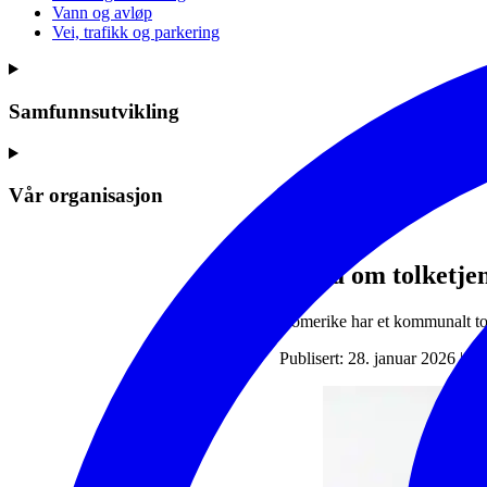
Vann og avløp
Vei, trafikk og parkering
Samfunnsutvikling
Vår organisasjon
Fakta om tolketje
Romerike har et kommunalt t
Publisert: 28. januar 2026 | E