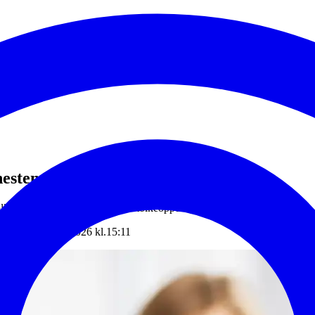
nesten
olkesamarbeid, som bidrar med tolkeoppdrag i romerikskommunene.
ndret: 28. januar 2026 kl.15:11