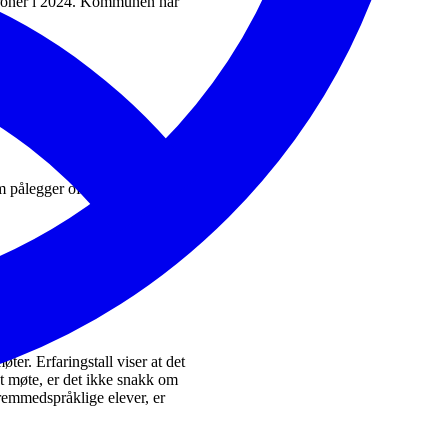
 kroner i 2024. Kommunen har
 pålegger offentlige organer å
er. Erfaringstall viser at det
 et møte, er det ikke snakk om
remmedspråklige elever, er