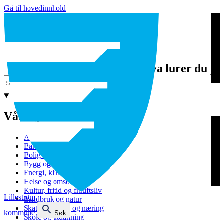
Gå til hovedinnhold
Hva lurer du p
Våre tjenester
Avfall og gjenvinning
Barnehage
Bolig og sosiale tjenester
Bygg og eiendom
Energi, klima og miljø
Helse og omsorg
Kultur, fritid og friluftsliv
Lillestrøm
Landbruk og natur
Skatt, bevilling og næring
kommune
Søk
Skole og utdanning