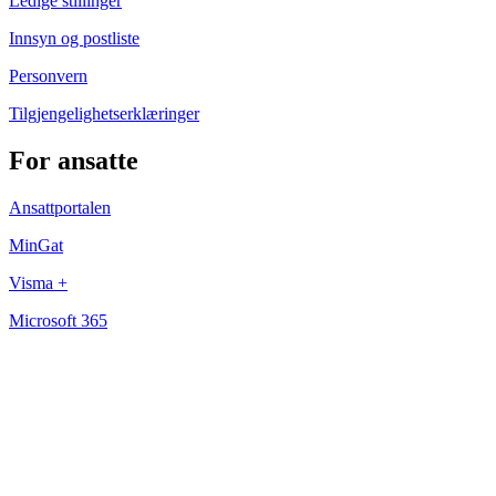
Ledige stillinger
Innsyn og postliste
Personvern
Tilgjengelighetserklæringer
For ansatte
Ansattportalen
MinGat
Visma +
Microsoft 365