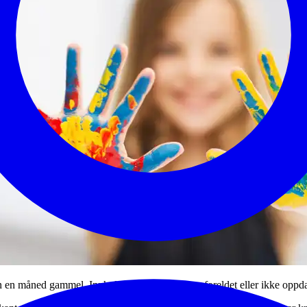
en måned gammel. Innholdet kan derfor være foreldet eller ikke oppda