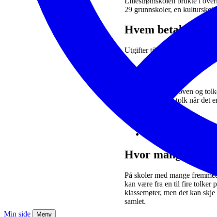
Lillestrømskolen brukte i ove
29 grunnskoler, en kulturskol
Hvem betaler?
Utgifter til tolk går over et se
Hvem får tolk?
Både opplæringsloven og tolke
bruke kvalifisert tolk når det
rettssikkerhet
forsvarlig saksbehandli
likeverdige tjenester
Hvor mange tolke
På skoler med mange fremmedspr
kan være fra en til fire tolker 
klassemøter, men det kan skje
samlet.
Min side
Meny