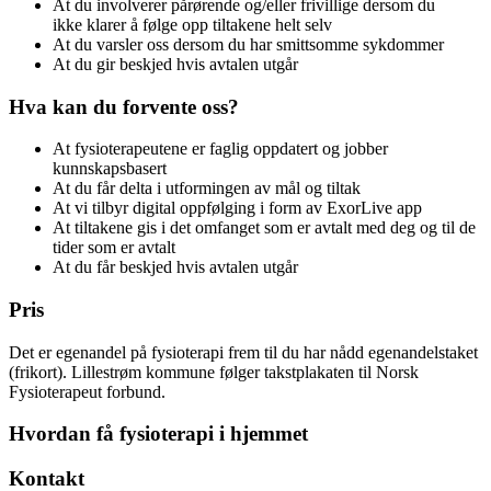
At du involverer pårørende og/eller frivillige dersom du
ikke klarer å følge opp tiltakene helt selv
At du varsler oss dersom du har smittsomme sykdommer
At du gir beskjed hvis avtalen utgår
Hva kan du forvente oss?
At fysioterapeutene er faglig oppdatert og jobber
kunnskapsbasert
At du får delta i utformingen av mål og tiltak
At vi tilbyr digital oppfølging i form av ExorLive app
At tiltakene gis i det omfanget som er avtalt med deg og til de
tider som er avtalt
At du får beskjed hvis avtalen utgår
Pris
Det er egenandel på fysioterapi frem til du har nådd egenandelstaket
(frikort). Lillestrøm kommune følger takstplakaten til Norsk
Fysioterapeut forbund.
Hvordan få fysioterapi i hjemmet
Kontakt