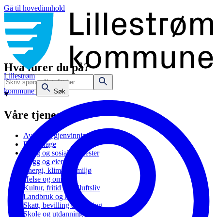
Gå til hovedinnhold
Hva lurer du på?
Lillestrøm
kommune
Søk
Våre tjenester
Avfall og gjenvinning
Barnehage
Bolig og sosiale tjenester
Bygg og eiendom
Energi, klima og miljø
Helse og omsorg
Kultur, fritid og friluftsliv
Landbruk og natur
Skatt, bevilling og næring
Skole og utdanning