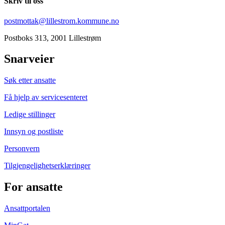
Skriv til oss
postmottak@lillestrom.kommune.no
Postboks 313, 2001 Lillestrøm
Snarveier
Søk etter ansatte
Få hjelp av servicesenteret
Ledige stillinger
Innsyn og postliste
Personvern
Tilgjengelighetserklæringer
For ansatte
Ansattportalen