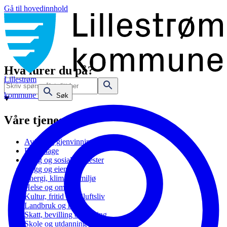
Gå til hovedinnhold
Hva lurer du på?
Lillestrøm
kommune
Søk
Våre tjenester
Avfall og gjenvinning
Barnehage
Bolig og sosiale tjenester
Bygg og eiendom
Energi, klima og miljø
Helse og omsorg
Kultur, fritid og friluftsliv
Landbruk og natur
Skatt, bevilling og næring
Skole og utdanning