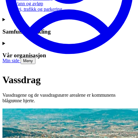
Vann og avløp
Vei, trafikk og parkering
Samfunnsutvikling
Vår organisasjon
Min side
Meny
Vassdrag
Vassdragene og de vassdragsnære arealene er kommunens
blågrønne hjerte.