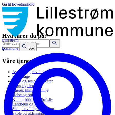
Gå til hovedinnhold
Hva lurer du på?
Lillestrøm
kommune
Søk
Våre tjenester
Avfall og gjenvinning
Barnehage
Bolig og sosiale tjenester
Bygg og eiendom
Energi, klima og miljø
Helse og omsorg
Kultur, fritid og friluftsliv
Landbruk og natur
Skatt, bevilling og næring
Skole og utdanning