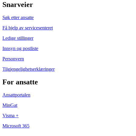
Snarveier
Søk etter ansatte
Få hjelp av servicesenteret
Ledige stillinger
Innsyn og postliste
Personvern
Tilgjengelighetserklæringer
For ansatte
Ansattportalen
MinGat
Visma +
Microsoft 365