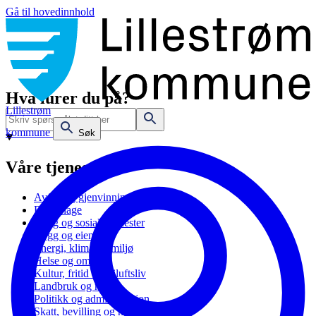
Gå til hovedinnhold
Hva lurer du på?
Lillestrøm
kommune
Søk
Våre tjenester
Avfall og gjenvinning
Barnehage
Bolig og sosiale tjenester
Bygg og eiendom
Energi, klima og miljø
Helse og omsorg
Kultur, fritid og friluftsliv
Landbruk og natur
Politikk og administrasjon
Skatt, bevilling og næring