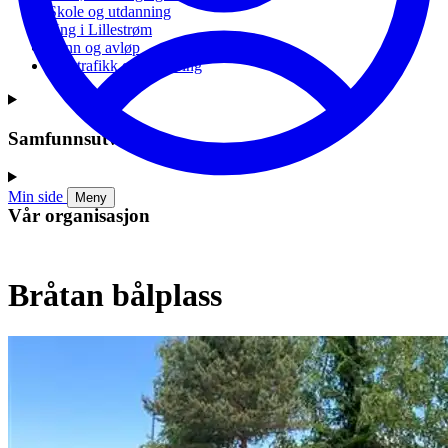
Skole og utdanning
Ung i Lillestrøm
Vann og avløp
Vei, trafikk og parkering
Samfunnsutvikling
Min side
Meny
Vår organisasjon
Bråtan bålplass