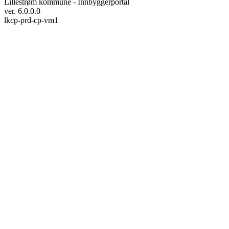
Lillestrøm kommune - Innbyggerportal
ver. 6.0.0.0
lkcp-prd-cp-vm1