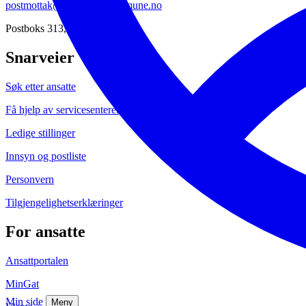
postmottak@lillestrom.kommune.no
Postboks 313, 2001 Lillestrøm
Snarveier
Søk etter ansatte
Få hjelp av servicesenteret
Ledige stillinger
Innsyn og postliste
Personvern
Tilgjengelighetserklæringer
For ansatte
Ansattportalen
MinGat
Min side
Meny