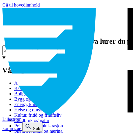
Gå til hovedinnhold
Hva lurer du p
Våre tjenester
Avfall og gjenvinning
Barnehage
Bolig og sosiale tjenester
Bygg og eiendom
Energi, klima og miljø
Helse og omsorg
Kultur, fritid og friluftsliv
Lillestrøm
Landbruk og natur
Politikk og administrasjon
kommune
Søk
Skatt, bevilling og næring