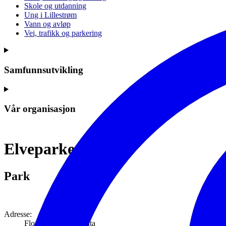
Skole og utdanning
Ung i Lillestrøm
Vann og avløp
Vei, trafikk og parkering
Samfunnsutvikling
Vår organisasjon
Elveparken
Park
Adresse:
Flomvollen/Depotgata