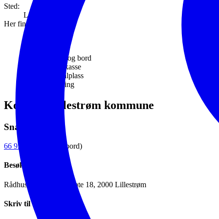
Sted:
Lillestrøm
Her finner du:
Kunst
Benker og bord
Søppelkasse
Grill/bålplass
Belysning
Kontakt Lillestrøm kommune
Snakk med oss
66 93 80 00
(sentralbord)
Besøk oss
Rådhuset, Jonas Lies gate 18, 2000 Lillestrøm
Skriv til oss