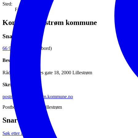
Sted:
Fetsund
Kontakt Lillestrøm kommune
Snakk med oss
66 93 80 00
(sentralbord)
Besøk oss
Rådhuset, Jonas Lies gate 18, 2000 Lillestrøm
Skriv til oss
postmottak@lillestrom.kommune.no
Postboks 313, 2001 Lillestrøm
Snarveier
Søk etter ansatte