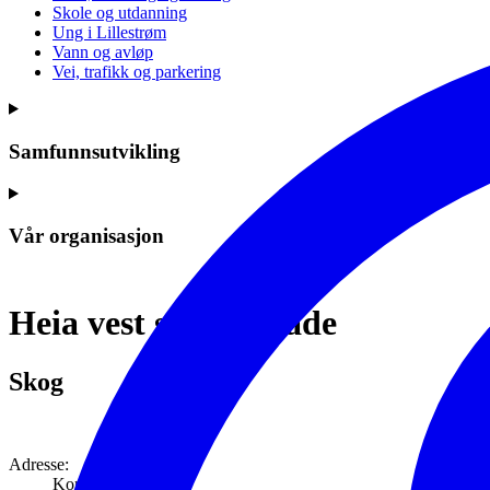
Skole og utdanning
Ung i Lillestrøm
Vann og avløp
Vei, trafikk og parkering
Samfunnsutvikling
Vår organisasjon
Heia vest skogområde
Skog
Adresse:
Kompveien