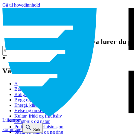
Gå til hovedinnhold
Hva lurer du p
Våre tjenester
Avfall og gjenvinning
Barnehage
Bolig og sosiale tjenester
Bygg og eiendom
Energi, klima og miljø
Helse og omsorg
Kultur, fritid og friluftsliv
Lillestrøm
Landbruk og natur
Politikk og administrasjon
kommune
Søk
Skatt, bevilling og næring