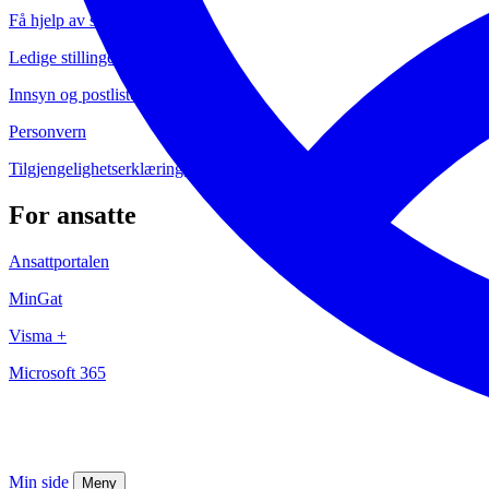
Få hjelp av servicesenteret
Ledige stillinger
Innsyn og postliste
Personvern
Tilgjengelighetserklæringer
For ansatte
Ansattportalen
MinGat
Visma +
Microsoft 365
Min side
Meny