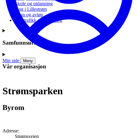
Skole og utdanning
Ung i Lillestrøm
Vann og avløp
Vei, trafikk og parkering
Samfunnsutvikling
Min side
Meny
Vår organisasjon
Strømsparken
Byrom
Adresse:
Strømsveien