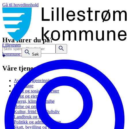
Gå til hovedinnhold
Hva lurer du på?
Lillestrøm
kommune
Søk
Våre tjenester
Avfall og gjenvinning
Barnehage
Bolig og sosiale tjenester
Bygg og eiendom
Energi, klima og miljø
Helse og omsorg
Kultur, fritid og friluftsliv
Landbruk og natur
Politikk og administrasjon
Skatt, bevilling og næring