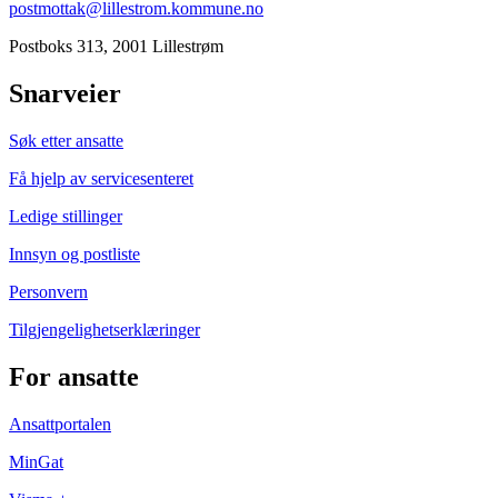
postmottak@lillestrom.kommune.no
Postboks 313, 2001 Lillestrøm
Snarveier
Søk etter ansatte
Få hjelp av servicesenteret
Ledige stillinger
Innsyn og postliste
Personvern
Tilgjengelighetserklæringer
For ansatte
Ansattportalen
MinGat